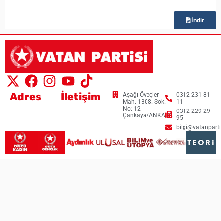
İndir
Adres
İletişim
Aşağı Öveçler
0312 231 81
Mah. 1308. Sok.
11
No: 12
0312 229 29
Çankaya/ANKARA
95
bilgi@vatanpartis