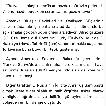
“Rusya ile anlaştık. İran’la aramızdaki pürüzler giderildi.
Ve önümüzde büyük bir sorun sahası gözükmüyor.”
Amerika Birleşik Devletleri ve Koalisyon Güçlerinin
İdlib’e müdahale için bahane aradıkları bir dönemde bu
açıklamalar çok büyük bir önem arz ediyor. Bilindiği üzere
IŞİD Özel Temsilcisi Brett Mc Gurk, Türkiye’yi İdlib’de El
Nusra’ya (Hayat Tahrir El Şam) yardım etmekle suçlamış,
Türkiye ise buna büyük bir tepki göstermişti.
Ayrıca Amerikan Savunma Bakanlığı çevrelerinin
“Türkiye Suriye’deki silahlı muhaliflere kısa menzilli hava
savunma füzeleri (SAM) veriyor” iddiaları da konunun
önemini artırmıştı.
Diğer taraftan El Nusra’nın İdlib’te Ahrar uş Şam başta
olmak üzere diğer silahlı muhalif örgütleri askeri olarak
yenilgiye uğratması ve İdlib’in güneyine sürmesi o
bölgede yeni bir denge oluşturdu.