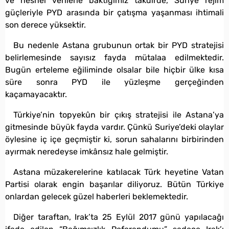
ve nesnel verilerle baktığımız takdirde, Suriye rejim
güçleriyle PYD arasında bir çatışma yaşanması ihtimali
son derece yüksektir.
Bu nedenle Astana grubunun ortak bir PYD stratejisi
belirlemesinde sayısız fayda mütalaa edilmektedir.
Bugün erteleme eğiliminde olsalar bile hiçbir ülke kısa
süre sonra PYD ile yüzleşme gerçeğinden
kaçamayacaktır.
Türkiye’nin topyekûn bir çıkış stratejisi ile Astana’ya
gitmesinde büyük fayda vardır. Çünkü Suriye’deki olaylar
öylesine iç içe geçmiştir ki, sorun sahalarını birbirinden
ayırmak neredeyse imkânsız hale gelmiştir.
Astana müzakerelerine katılacak Türk heyetine Vatan
Partisi olarak engin başarılar diliyoruz. Bütün Türkiye
onlardan gelecek güzel haberleri beklemektedir.
Diğer taraftan, Irak’ta 25 Eylül 2017 günü yapılacağı