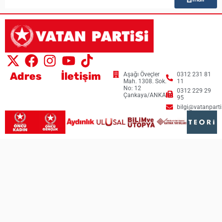
Adres
İletişim
Aşağı Öveçler
0312 231 81
Mah. 1308. Sok.
11
No: 12
0312 229 29
Çankaya/ANKARA
95
bilgi@vatanpartis