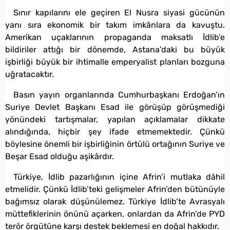
Sınır kapılarını ele geçiren El Nusra siyasi gücünün
yanı sıra ekonomik bir takım imkânlara da kavuştu.
Amerikan uçaklarının propaganda maksatlı İdlib’e
bildiriler attığı bir dönemde, Astana’daki bu büyük
işbirliği büyük bir ihtimalle emperyalist planları bozguna
uğratacaktır.
Basın yayın organlarında Cumhurbaşkanı Erdoğan’ın
Suriye Devlet Başkanı Esad ile görüşüp görüşmediği
yönündeki tartışmalar, yapılan açıklamalar dikkate
alındığında, hiçbir şey ifade etmemektedir. Çünkü
böylesine önemli bir işbirliğinin örtülü ortağının Suriye ve
Beşar Esad olduğu aşikârdır.
Türkiye, İdlib pazarlığının içine Afrin’i mutlaka dâhil
etmelidir. Çünkü İdlib’teki gelişmeler Afrin’den bütünüyle
bağımsız olarak düşünülemez. Türkiye İdlib’te Avrasyalı
müttefiklerinin önünü açarken, onlardan da Afrin’de PYD
terör örgütüne karşı destek beklemesi en doğal hakkıdır.