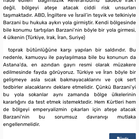
ifade edilen “Bağımsızlık Referandumu” sadece Irak’ı
değil, bölgeyi ateşe atacak ciddi risk unsurları
taşımaktadır. ABD, İngiltere ve İsrail’in teşvik ve telkiniyle
Barzani bu hukuka aykırı yola girmiştir. Kendi bölgesinde
bile konumu tartışılan Barzani’nin böyle bir yola girmesi,
4 ülkenin (Türkiye, Irak, İran, Suriye)
toprak bütünlüğüne karşı yapılan bir saldırıdır. Bu
nedenle, kamuoyu ile paylaşılmasa bile bu konunun da
Astana’da, en azından gayrı resmi olarak müzakere
edilmesinde fayda görüyoruz. Türkiye ve İran böyle bir
gelişmeye asla sıcak bakmayacaklarını ve çok sert
tedbirler alacaklarını deklare etmelidir. Çünkü Barzani’yi
bu yola sokanlar aynı zamanda bölge ülkelerinin
kararlığını da test etmek istemektedir. Hem Kürtleri hem
de bölgeyi emperyalizmin çıkarları için ateşe atacak
Barzani’nin bu sorumsuz davranışı mutlaka
engellenmelidir.
İndir