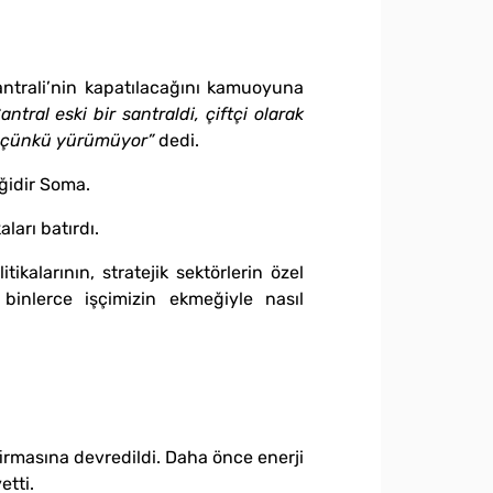
rali’nin kapatılacağını kamuoyuna
tral eski bir santraldi, çiftçi olarak
cak çünkü yürümüyor”
dedi.
ğidir Soma.
ları batırdı.
ikalarının, stratejik sektörlerin özel
 binlerce işçimizin ekmeğiyle nasıl
irmasına devredildi. Daha önce enerji
etti.