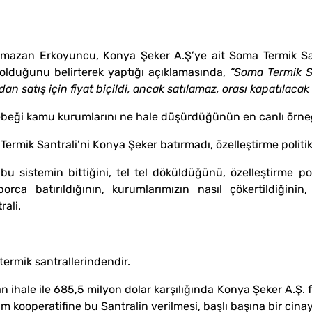
n Erkoyuncu, Konya Şeker A.Ş’ye ait Soma Termik Sant
a olduğunu belirterek yaptığı açıklamasında,
“Soma Termik San
an satış için fiyat biçildi, ancak satılamaz, orası kapatıla
zbebeği kamu kurumlarını ne hale düşürdüğünün en canlı örne
Termik Santrali’ni Konya Şeker batırmadı, özelleştirme politika
 sistemin bittiğini, tel tel döküldüğünü, özelleştirme polit
ca batırıldığının, kurumlarımızın nasıl çökertildiğinin,
ali.
termik santrallerindendir.
hale ile 685,5 milyon dolar karşılığında Konya Şeker A.Ş. f
 kooperatifine bu Santralin verilmesi, başlı başına bir cinay