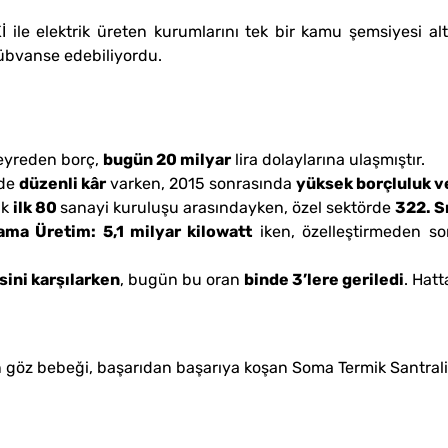
 elektrik üreten kurumlarını tek bir kamu şemsiyesi al
i sübvanse edebiliyordu.
eyreden borç,
bugün 20 milyar
lira dolaylarına ulaşmıştır.
nde
düzenli kâr
varken, 2015 sonrasında
yüksek borçluluk ve
ük
ilk 80
sanayi kuruluşu arasındayken, özel sektörde
322. S
lama Üretim: 5,1 milyar kilowatt
iken, özelleştirmeden so
sini karşılarken
, bugün bu oran
binde 3’lere geriledi
. Hat
 göz bebeği, başarıdan başarıya koşan Soma Termik Santrali’n