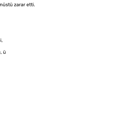
üstü zarar etti.
i,
, ü