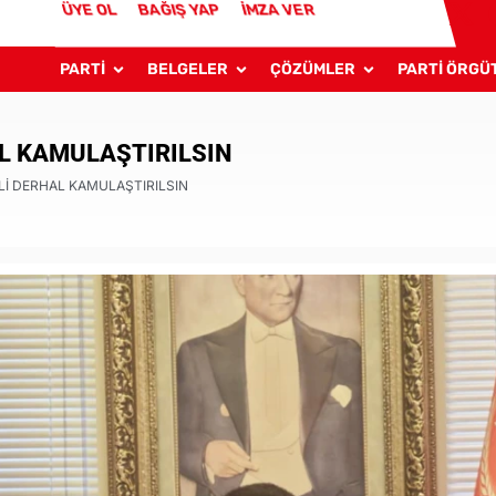
ÜYE OL
BAĞIŞ YAP
İMZA VER
PARTİ
BELGELER
ÇÖZÜMLER
PARTİ ÖRGÜ
L KAMULAŞTIRILSIN
İ DERHAL KAMULAŞTIRILSIN