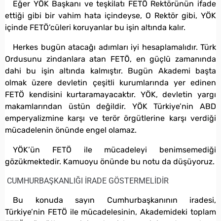
Eğer YÖK Başkanı ve teşkilatı FETÖ Rektörünün ifade
ettiği gibi bir vahim hata içindeyse, O Rektör gibi, YÖK
içinde FETÖ’cüleri koruyanlar bu işin altında kalır.
Herkes bugün atacağı adımları iyi hesaplamalıdır. Türk
Ordusunu zindanlara atan FETÖ, en güçlü zamanında
dahi bu işin altında kalmıştır. Bugün Akademi başta
olmak üzere devletin çeşitli kurumlarında yer edinen
FETÖ kendisini kurtaramayacaktır. YÖK, devletin yargı
makamlarından üstün değildir. YÖK Türkiye’nin ABD
emperyalizmine karşı ve terör örgütlerine karşı verdiği
mücadelenin önünde engel olamaz.
YÖK’ün FETÖ ile mücadeleyi benimsemediği
gözükmektedir. Kamuoyu önünde bu notu da düşüyoruz.
CUMHURBAŞKANLIĞI İRADE GÖSTERMELİDİR
Bu konuda sayın Cumhurbaşkanının iradesi,
Türkiye’nin FETÖ ile mücadelesinin, Akademideki toplam