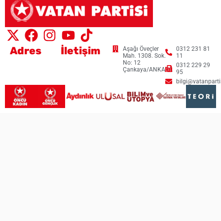
Adres
İletişim
Aşağı Öveçler
0312 231 81
Mah. 1308. Sok.
11
No: 12
0312 229 29
Çankaya/ANKARA
95
bilgi@vatanpartis