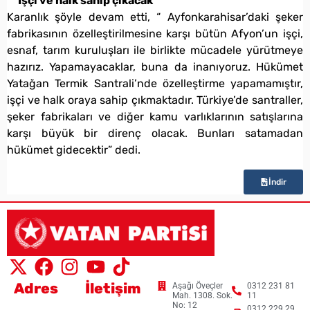
İşçi ve halk sahip çıkacak
Karanlık şöyle devam etti, “ Ayfonkarahisar’daki şeker
fabrikasının özelleştirilmesine karşı bütün Afyon’un işçi,
esnaf, tarım kuruluşları ile birlikte mücadele yürütmeye
hazırız. Yapamayacaklar, buna da inanıyoruz. Hükümet
Yatağan Termik Santrali’nde özelleştirme yapamamıştır,
işçi ve halk oraya sahip çıkmaktadır. Türkiye’de santraller,
şeker fabrikaları ve diğer kamu varlıklarının satışlarına
karşı büyük bir direnç olacak. Bunları satamadan
hükümet gidecektir” dedi.
İndir
Adres
İletişim
Aşağı Öveçler
0312 231 81
Mah. 1308. Sok.
11
No: 12
0312 229 29