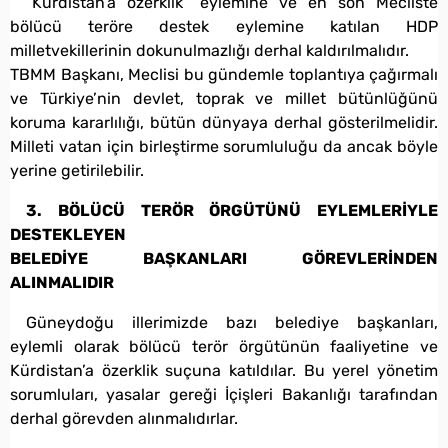
“Kürdistan’a özerklik” eylemine ve en son Mecliste
bölücü teröre destek eylemine katılan HDP
milletvekillerinin dokunulmazlığı derhal kaldırılmalıdır.
TBMM Başkanı, Meclisi bu gündemle toplantıya çağırmalı
ve Türkiye’nin devlet, toprak ve millet bütünlüğünü
koruma kararlılığı, bütün dünyaya derhal gösterilmelidir.
Milleti vatan için birleştirme sorumluluğu da ancak böyle
yerine getirilebilir.
3. BÖLÜCÜ TERÖR ÖRGÜTÜNÜ EYLEMLERİYLE
DESTEKLEYEN
BELEDİYE BAŞKANLARI GÖREVLERİNDEN
ALINMALIDIR
Güneydoğu illerimizde bazı belediye başkanları,
eylemli olarak bölücü terör örgütünün faaliyetine ve
Kürdistan’a özerklik suçuna katıldılar. Bu yerel yönetim
sorumluları, yasalar gereği İçişleri Bakanlığı tarafından
derhal görevden alınmalıdırlar.