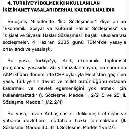
4. TÜRKİYE’Yİ BÖLMEK İÇİN KULLANILAN
İKİZ İHANET YASALARI DERHAL KALDIRILMALIDIR
Birleşmiş Milletler’de “İkiz Sözleşmeler” diye anılan
“Ekonomik, Sosyal ve Kültürel Haklar Sözleşmesi” ve
“Kişisel ve Siyasal Haklar Sözleşmesi” başlıklı uluslararası
sözleşmeler, 4 Haziran 2003 günü TBMM’de yasayla
onaylandı ve yasalaştı.
Bu yasa, Türkiye’yi, etnik, ekonomik, toplumsal
parçalama yasasıdır. 35 yıl imzalanmayan, en sonunda
AKP iktidarı döneminde CHP oylarıyla Meclisten geçirilen
yasa, Türkiye’nin devlet ve millet bütünlüğünü ortadan
kaldırmak ve devlet egemenliğini yok etmek için
kullanılmaktadır (I. Sözleşme, Madde 1, 2/2, 5 ve 25, II.
Sözleşme, Madde 1, l/2, 2/1).
Bu yasa, Lozan Antlaşması’nı delik deşik etmiştir ve
yabancı devletlere müdahale hakkı tanımaktadır (II.
Sözleşme, Madde 40, 41, I. Sözleşme, Madde 1 ve 27).