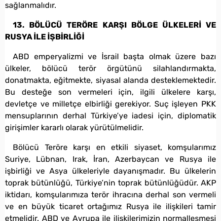
sağlanmalıdır.
13. BÖLÜCÜ TERÖRE KARŞI BÖLGE ÜLKELERİ VE
RUSYA İLE İŞBİRLİĞİ
ABD emperyalizmi ve İsrail başta olmak üzere bazı
ülkeler, bölücü terör örgütünü silahlandırmakta,
donatmakta, eğitmekte, siyasal alanda desteklemektedir.
Bu desteğe son vermeleri için, ilgili ülkelere karşı,
devletçe ve milletçe elbirliği gerekiyor. Suç işleyen PKK
mensuplarının derhal Türkiye’ye iadesi için, diplomatik
girişimler kararlı olarak yürütülmelidir.
Bölücü Teröre karşı en etkili siyaset, komşularımız
Suriye, Lübnan, Irak, İran, Azerbaycan ve Rusya ile
işbirliği ve Asya ülkeleriyle dayanışmadır. Bu ülkelerin
toprak bütünlüğü, Türkiye’nin toprak bütünlüğüdür. AKP
iktidarı, komşularımıza terör ihracına derhal son vermeli
ve en büyük ticaret ortağımız Rusya ile ilişkileri tamir
etmelidir. ABD ve Avrupa ile ilişkilerimizin normalleşmesi