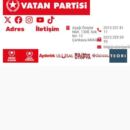
Adres
İletişim
Aşağı Öveçler
0312 231 81
Mah. 1308. Sok.
11
No: 12
0312 229 29
Çankaya/ANKARA
95
bilgi@vatanpartis