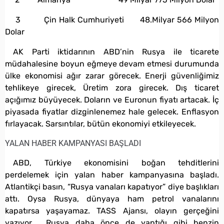
3 Çin Halk Cumhuriyeti 48.Milyar 566 Milyon
Dolar
AK Parti iktidarının ABD’nin Rusya ile ticarete
müdahalesine boyun eğmeye devam etmesi durumunda
ülke ekonomisi ağır zarar görecek. Enerji güvenliğimiz
tehlikeye girecek, Üretim zora girecek. Dış ticaret
açığımız büyüyecek. Doların ve Euronun fiyatı artacak. İç
piyasada fiyatlar dizginlenemez hale gelecek. Enflasyon
fırlayacak. Sarsıntılar, bütün ekonomiyi etkileyecek.
YALAN HABER KAMPANYASI BAŞLADI
ABD, Türkiye ekonomisini boğan tehditlerini
perdelemek için yalan haber kampanyasına başladı.
Atlantikçi basın, “Rusya vanaları kapatıyor” diye başlıkları
attı. Oysa Rusya, dünyaya ham petrol vanalarını
kapatırsa yaşayamaz. TASS Ajansı, olayın gerçeğini
yazıyor. Rusya daha önce de yaptığı gibi benzin