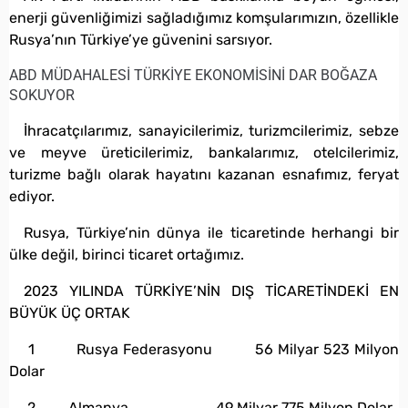
enerji güvenliğimizi sağladığımız komşularımızın, özellikle
Rusya’nın Türkiye’ye güvenini sarsıyor.
ABD MÜDAHALESİ TÜRKİYE EKONOMİSİNİ DAR BOĞAZA
SOKUYOR
İhracatçılarımız, sanayicilerimiz, turizmcilerimiz, sebze
ve meyve üreticilerimiz, bankalarımız, otelcilerimiz,
turizme bağlı olarak hayatını kazanan esnafımız, feryat
ediyor.
Rusya, Türkiye’nin dünya ile ticaretinde herhangi bir
ülke değil, birinci ticaret ortağımız.
2023 YILINDA TÜRKİYE’NİN DIŞ TİCARETİNDEKİ EN
BÜYÜK ÜÇ ORTAK
1 Rusya Federasyonu 56 Milyar 523 Milyon
Dolar
2 Almanya 49 Milyar 775 Milyon Dolar