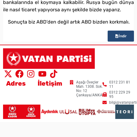
bankalarında el koymaya kalkabilir. Rusya bugün dünya
ile nasıl ticaret yapıyorsa aynı şekilde bizde yaparız.
Sonuçta biz ABD’den değil artık ABD bizden korkmalı.
İndir
Adres
İletişim
Aşağı Öveçler
0312 231 81
Mah. 1308. Sok.
11
No: 12
0312 229 29
Çankaya/ANKARA
95
bilgi@vatanpartis