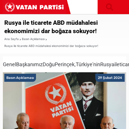
Rusya ile ticarete ABD müdahalesi
ekonomimizi dar boğaza sokuyor!
Ana Sayfa
Basın Açıklaması
Rusya ile ticarete ABD müdahalesi ekonomimizi dar boğaza sokuyor!
GenelBaşkanımızDoğuPerinçek,Türkiye'ninRusyaileticare
Basın Açıklaması
29 Şubat 2024