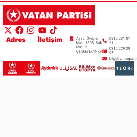
Adres
İletişim
Aşağı Öveçler
0312 231 81
Mah. 1308. Sok.
11
No: 12
0312 229 29
Çankaya/ANKARA
95
bilgi@vatanpartis