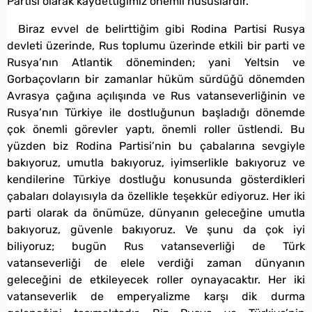
Partisi olarak kaydettiğimiz önemli hususlardır.
Biraz evvel de belirttiğim gibi Rodina Partisi Rusya
devleti üzerinde, Rus toplumu üzerinde etkili bir parti ve
Rusya’nın Atlantik döneminden; yani Yeltsin ve
Gorbaçovların bir zamanlar hüküm sürdüğü dönemden
Avrasya çağına açılışında ve Rus vatanseverliğinin ve
Rusya’nın Türkiye ile dostluğunun başladığı dönemde
çok önemli görevler yaptı, önemli roller üstlendi. Bu
yüzden biz Rodina Partisi’nin bu çabalarına sevgiyle
bakıyoruz, umutla bakıyoruz, iyimserlikle bakıyoruz ve
kendilerine Türkiye dostluğu konusunda gösterdikleri
çabaları dolayısıyla da özellikle teşekkür ediyoruz. Her iki
parti olarak da önümüze, dünyanın geleceğine umutla
bakıyoruz, güvenle bakıyoruz. Ve şunu da çok iyi
biliyoruz; bugün Rus vatanseverliği de Türk
vatanseverliği de elele verdiği zaman dünyanın
geleceğini de etkileyecek roller oynayacaktır. Her iki
vatanseverlik de emperyalizme karşı dik durma