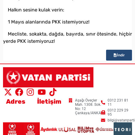
Halkın sesine kulak verin:
1 Mayıs alanlarında PKK istemiyoruz!
Mecliste, sokakta, dağda, bayırda, sınır ötesinde, hiçbir
yerde PKK istemiyoruz!
İndir
Adres
İletişim
Aşağı Öveçler
0312 231 81
Mah. 1308. Sok.
11
No: 12
0312 229 29
Çankaya/ANKARA
95
bilgi@vatanpartis