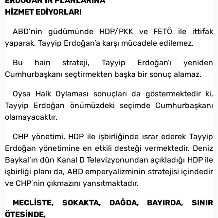
ERDOĞAN’IN PLANLARINA
HİZMET EDİYORLAR!
ABD’nin güdümünde HDP/PKK ve FETÖ ile ittifak
yaparak, Tayyip Erdoğan’a karşı mücadele edilemez.
Bu hain strateji, Tayyip Erdoğan’ı yeniden
Cumhurbaşkanı seçtirmekten başka bir sonuç alamaz.
Oysa Halk Oylaması sonuçları da göstermektedir ki,
Tayyip Erdoğan önümüzdeki seçimde Cumhurbaşkanı
olamayacaktır.
CHP yönetimi, HDP ile işbirliğinde ısrar ederek Tayyip
Erdoğan yönetimine en etkili desteği vermektedir. Deniz
Baykal’ın dün Kanal D Televizyonundan açıkladığı HDP ile
işbirliği planı da, ABD emperyalizminin stratejisi içindedir
ve CHP’nin çıkmazını yansıtmaktadır.
MECLİSTE, SOKAKTA, DAĞDA, BAYIRDA, SINIR
ÖTESİNDE,