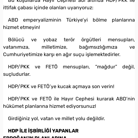
Bu koşullarda Hayır Cephesi adı altında HDP/PKK ile
ittifak çabası içinde olanları uyarıyoruz:
ABD emperyalizminin Türkiye’yi bölme planlarına
hizmet etmeyin!
Bölücü ve yobaz terör örgütleri mensupları,
vatanımıza, milletimize, bağımsızlığımıza ve
Cumhuriyetimize karşı en ağır suçu işlemektedirler.
HDP/PKK ve FETÖ mensupları, “mağdur” değil,
suçludurlar.
HDP/PKK ve FETÖ’ye kucak açmaya son verin!
HDP/PKK ve FETÖ ile Hayır Cephesi kurarak ABD’nin
hükümet planlarına hizmet ediyorsunuz!
Girdiğiniz yol, vatan ve millet yolu değildir.
HDP İLE İŞBİRLİĞİ YAPANLAR