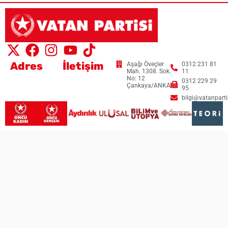
Adres
İletişim
Aşağı Öveçler
0312 231 81
Mah. 1308. Sok.
11
No: 12
0312 229 29
Çankaya/ANKARA
95
bilgi@vatanpartis