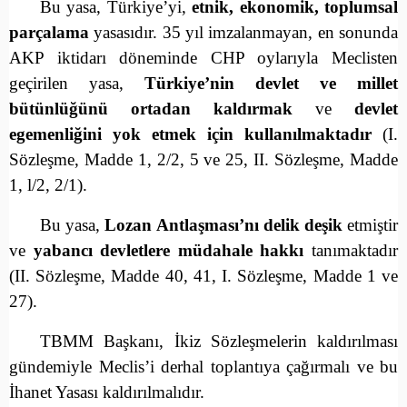
Bu yasa, Türkiye’yi,
etnik, ekonomik, toplumsal
parçalama
yasasıdır. 35 yıl imzalanmayan, en sonunda
AKP iktidarı döneminde CHP oylarıyla Meclisten
geçirilen yasa,
Türkiye’nin devlet ve millet
bütünlüğünü ortadan kaldırmak
ve
devlet
egemenliğini yok etmek için kullanılmaktadır
(I.
Sözleşme, Madde 1, 2/2, 5 ve 25, II. Sözleşme, Madde
1, l/2, 2/1).
Bu yasa,
Lozan Antlaşması’nı delik deşik
etmiştir
ve
yabancı devletlere müdahale hakkı
tanımaktadır
(II. Sözleşme, Madde 40, 41, I. Sözleşme, Madde 1 ve
27).
TBMM Başkanı, İkiz Sözleşmelerin kaldırılması
gündemiyle Meclis’i derhal toplantıya çağırmalı ve bu
İhanet Yasası kaldırılmalıdır.