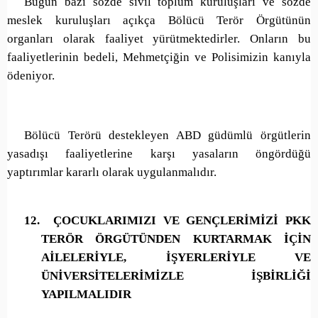
Bugün bazı sözde sivil toplum kuruluşları ve sözde
meslek kuruluşları açıkça Bölücü Terör Örgütünün
organları olarak faaliyet yürütmektedirler. Onların bu
faaliyetlerinin bedeli, Mehmetçiğin ve Polisimizin kanıyla
ödeniyor.
Bölücü Terörü destekleyen ABD güdümlü örgütlerin
yasadışı faaliyetlerine karşı yasaların öngördüğü
yaptırımlar kararlı olarak uygulanmalıdır.
12.
ÇOCUKLARIMIZI VE GENÇLERİMİZİ PKK
TERÖR ÖRGÜTÜNDEN KURTARMAK İÇİN
AİLELERİYLE, İŞYERLERİYLE VE
ÜNİVERSİTELERİMİZLE İŞBİRLİĞİ
YAPILMALIDIR