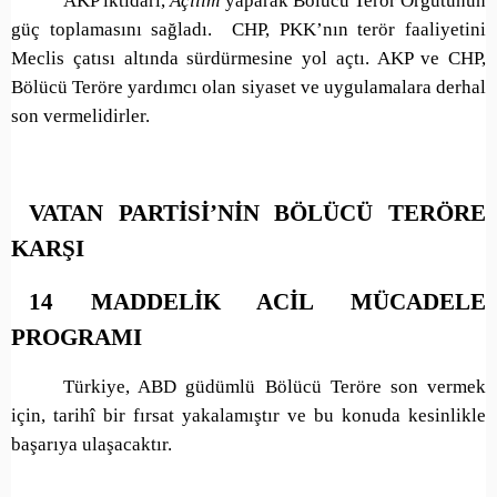
AKP iktidarı,
Açılım
yaparak Bölücü Terör Örgütünün
güç toplamasını sağladı. CHP, PKK’nın terör faaliyetini
Meclis çatısı altında sürdürmesine yol açtı. AKP ve CHP,
Bölücü Teröre yardımcı olan siyaset ve uygulamalara derhal
son vermelidirler.
VATAN PARTİSİ’NİN BÖLÜCÜ TERÖRE
KARŞI
14 MADDELİK ACİL MÜCADELE
PROGRAMI
Türkiye, ABD güdümlü Bölücü Teröre son vermek
için, tarihî bir fırsat yakalamıştır ve bu konuda kesinlikle
başarıya ulaşacaktır.