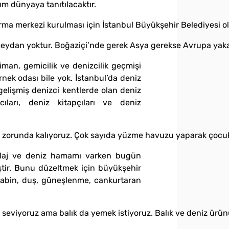
tüm dünyaya tanıtılacaktır.
tırma merkezi kurulması için İstanbul Büyükşehir Belediyesi o
ydan yoktur. Boğaziçi’nde gerek Asya gerekse Avrupa yakasında
liman, gemicilik ve denizcilik geçmişi
rnek odası bile yok. İstanbul’da deniz
gelişmiş denizci kentlerde olan deniz
ıları, deniz kitapçıları ve deniz
k zorunda kalıyoruz. Çok sayıda yüzme havuzu yaparak çocukl
, plaj ve deniz hamamı varken bugün
ştir. Bunu düzeltmek için büyükşehir
kabin, duş, güneşlenme, cankurtaran
bı seviyoruz ama balık da yemek istiyoruz. Balık ve deniz ürün