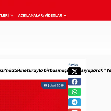
TLERİ
AÇIKLAMALAR/VİDEOLAR
Paylaş
ı’ndatekneturuyla birbasınaçıklamasıyaparak “Yed
15 Şubat 2019