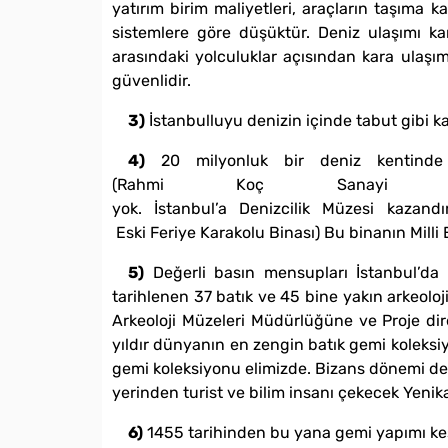
yatırım birim maliyetleri, araçların taşıma 
sistemlere göre düşüktür. Deniz ulaşımı kar
arasındaki yolculuklar açısından kara ulaşım
güvenlidir.
3)
İstanbulluyu denizin içinde tabut gibi ka
4)
20 milyonluk bir deniz kentinde
(Rahmi Koç Sanayi Mü
yok. İstanbul’a Denizcilik Müzesi kazand
Eski Feriye Karakolu Binası) Bu binanın Mill
5)
Değerli basın mensupları İstanbul’da 
tarihlenen 37 batık ve 45 bine yakın arkeoloj
Arkeoloji Müzeleri Müdürlüğüne ve Proje dir
yıldır dünyanın en zengin batık gemi koleksi
gemi koleksiyonu elimizde. Bizans dönemi deniz
yerinden turist ve bilim insanı çekecek Yeni
6)
1455 tarihinden bu yana gemi yapımı kesi