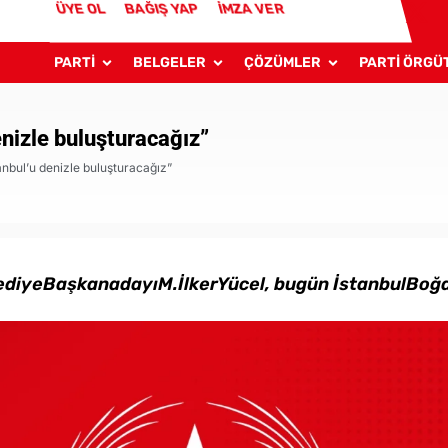
ÜYE OL
BAĞIŞ YAP
İMZA VER
PARTİ
BELGELER
ÇÖZÜMLER
PARTİ ÖRGÜ
enizle buluşturacağız”
tanbul’u denizle buluşturacağız”
diyeBaşkanadayıM.İlkerYücel, bugün İstanbulBoğaz