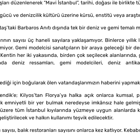
arı düzenlenerek “Mavi İstanbul”, tarihi, doğası ile birlikte 
 gücü ve denizcilik kültürü üzerine kürsü, enstitü veya araş
ş’taki Barbaros Anıtı dışında tek bir deniz ve gemi temalı me
ının sayısı üç haneli sayılara yaklaşamıyor. Binlerce yıllık 
çmiyor. Gemi modelcisi sanatçıların bir araya geleceği bir de
ntin her iki yakasında, birden çok seçilecek alanlarında, 
da deniz ressamları, gemi modelcileri, deniz antikac
mediği için boğularak ölen vatandaşlarımızın haberini yapma
Pendik’e; Kilyos’tan Florya’ya halka açık onlarca kumsal
cek emniyetli bir yer bulmak neredeyse imkânsız hale gelmi
k üzere tüm İstanbul kıyılarında yüzmeye uygun alanlarda 
eliştirilecek ve halkın kullanımı teşvik edilecektir.
sayısı, balık restoranları sayısını onlarca kez katlıyor. Keba