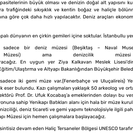
kapasitelerinin büyük olması ve denizin doğal alt yapısını 
a trafiğindeki sıkışıklık ve kentin boğaz ve haliçle bölün
ına göre çok daha hızlı yapılacaktır. Deniz araçları ekonom
palı dünyanın en çirkin gemileri içine soktular. İstanbullu y
 sadece bir deniz müzesi (Beşiktaş – Naval Mus
zesi) ama denizcilik müzesi 
ıracağız. En uygun yer Ziya Kalkavan Meslek Lisesi’dir
i Eğitim/Ulaştırma ve Altyapı Bakanlığından Büyükşehir Bele
sadece iki gemi müze var.(Fenerbahçe ve Uluçalireis) Ye
ik eser bulundu. Kazı çalışmaları yaklaşık 50 arkeolog ve or
ektörü Prof. Dr. Ufuk Kocabaş’a emeklerinden dolayı bu ves
yonuna sahip Yenikapı Batıkları alanı için hala bir müze kur
ciliği, deniz ticareti ve gemi yapımı teknolojisiyle ilgili pa
kapı Müzesi için hemen çalışmalara başlayacağız.
ntisiz devam eden Haliç Tersaneler Bölgesi UNESCO tarafından