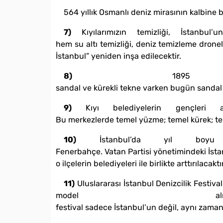
564 yıllık Osmanlı deniz mirasının kalbine 
7)
Kıyılarımızın temizliği, İstanb
hem su altı temizliği, deniz temizleme drone
İstanbul” yeniden inşa edilecektir.
8)
1895 yılı
sandal ve kürekli tekne varken bugün sandal s
9)
Kıyı belediyelerin gençleri ama
Bu merkezlerde temel yüzme; temel kürek; temel
10)
İstanbul’da yıl boyu 
Fenerbahçe. Vatan Partisi yönetimindeki İstanb
o ilçelerin belediyeleri ile birlikte arttırılacaktı
11)
Uluslararası İstanbul Denizcilik Festiv
model alın
festival sadece İstanbul’un değil, aynı zama