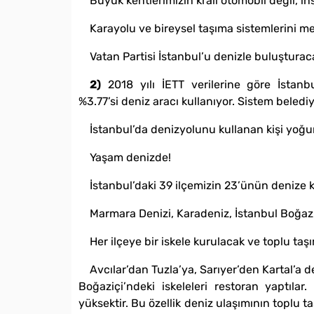
Büyük kentlerimizin kralı otomobil değil, i
Karayolu ve bireysel taşıma sistemlerini m
Vatan Partisi İstanbul’u denizle buluşturac
2)
2018 yılı İETT verilerine göre İstanbu
%3.77’si deniz aracı kullanıyor. Sistem beled
İstanbul’da denizyolunu kullanan kişi yoğu
Yaşam denizde!
İstanbul’daki 39 ilçemizin 23’ünün denize kı
Marmara Denizi, Karadeniz, İstanbul Boğazı,
Her ilçeye bir iskele kurulacak ve toplu taşı
Avcılar’dan Tuzla’ya, Sarıyer’den Kartal’a d
Boğaziçi’ndeki iskeleleri restoran yaptılar
yüksektir. Bu özellik deniz ulaşımının toplu t