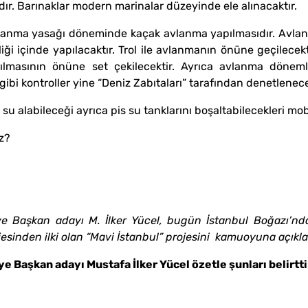
dır. Barınaklar modern marinalar düzeyinde ele alınacaktır.
avlanma yasağı döneminde kaçak avlanma yapılmasıdır. Avl
liği içinde yapılacaktır. Trol ile avlanmanın önüne geçilecekti
apılmasının önüne set çekilecektir. Ayrıca avlanma döne
ibi kontroller yine “Deniz Zabıtaları” tarafından denetlenece
ı su alabileceği ayrıca pis su tanklarını boşaltabilecekleri mo
ız?
ye Başkan adayı M. İlker Yücel,
bugün
İstanbul Boğazı’nd
jesinden ilki olan “Mavi İstanbul”
projesini
kamuoyuna
açıkla
ye Başkan adayı M
ustafa
İlker Yücel
özetle şunları belirtti