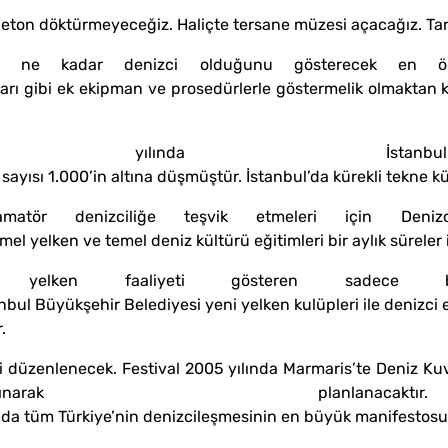
beton döktürmeyeceğiz. Haliçte tersane müzesi açacağız. Tari
ul’un ne kadar denizci olduğunu gösterecek en
ları gibi ek ekipman ve prosedürlerle göstermelik olmaktan
nda İstanbul’
ayısı 1.000’in altına düşmüştür. İstanbul’da kürekli tekne k
tör denizciliğe teşvik etmeleri için Denizcil
 yelken ve temel deniz kültürü eğitimleri bir aylık süreler iç
yelken faaliyeti gösteren sadece
ul Büyükşehir Belediyesi yeni yelken kulüpleri ile denizci eği
r.
ali düzenlenecek. Festival 2005 yılında Marmaris’te Deniz Ku
arak planlanac
nda tüm Türkiye’nin denizcileşmesinin en büyük manifestosu 