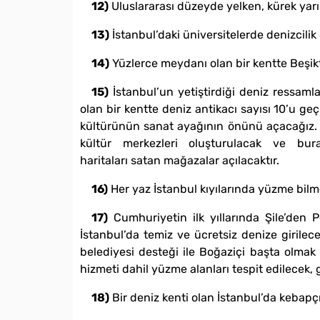
12)
Uluslararası düzeyde yelken, kürek yarışl
13)
İstanbul’daki üniversitelerde denizcilik
14)
Yüzlerce meydanı olan bir kentte Beşikta
15)
İstanbul’un yetiştirdiği deniz ressamlar
olan bir kentte deniz antikacı sayısı 10’u ge
kültürünün sanat ayağının önünü açacağız. Ke
kültür merkezleri oluşturulacak ve bura
haritaları satan mağazalar açılacaktır.
16)
Her yaz İstanbul kıyılarında yüzme bil
17)
Cumhuriyetin ilk yıllarında Şile’den 
İstanbul’da temiz ve ücretsiz denize girile
belediyesi desteği ile Boğaziçi başta olma
hizmeti dahil yüzme alanları tespit edilecek, g
18)
Bir deniz kenti olan İstanbul’da kebapçı 