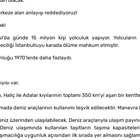
nsan olacak.
erkeze alan anlayışı reddediyoruz!
ak!
l’da günde 15 milyon kişi yolculuk yapıyor. Yolcuların %
iyeciliği İstanbulluyu karada ölüme mahkum etmiştir.
nluğu 1970’lerde daha fazlaydı.
yısı var.
 Haliç ile Adalar kıyılarının toplamı 350 km’yi aşan bir kentt
mada deniz araçlarının kullanımı teşvik edilecektir. Manevra ka
eniz üzerinden ulaşılabilecek. Deniz araçlarıyla ulaşım payın
. Deniz ulaşımında kullanılan taşıtların taşıma kapasitel
aşımacılığa uygunluk açısından ilk sırada yer almasını sağlam