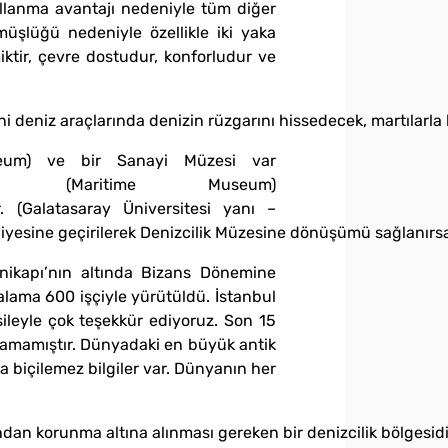
kullanma avantajı nedeniyle tüm diğer
müşlüğü nedeniyle özellikle iki yaka
iktir, çevre dostudur, konforludur ve
eni deniz araçlarında denizin rüzgarını hissedecek, martılarl
eum) ve bir Sanayi Müzesi var
(Maritime Museum)
. (Galatasaray Üniversitesi yanı –
diyesine geçirilerek Denizcilik Müzesine dönüşümü sağlanırs
nikapı’nın altında Bizans Dönemine
talama 600 işçiyle yürütüldü. İstanbul
ileyle çok teşekkür ediyoruz. Son 15
ulamamıştır. Dünyadaki en büyük antik
ha biçilemez bilgiler var. Dünyanın her
 korunma altına alınması gereken bir denizcilik bölgesidir. 