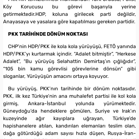
Köy Korucusu bu görevi başarıyla yerine
getirmektedir.HDP, koluna girilecek parti değildir,
Anayasaya ve yasalara göre kapatılması gereken partidir.
PKK TARİHİNDE DÖNÜM NOKTASI
CHP’nin HDP/PKK ile kola kola yürüyüşü, FETÖ yanında
HDP/PKK’yı kurtarmak içindir. “Adalet bitmiştir”, “Herkese
Adalet”, “Bu yürüyüş Selahattin Demirtaş’ın çığlığıdır”,
“105 bin kamu görevlisi görevlerine dönsün” gibi
sloganlar, Yürüyüşün amacını ortaya koyuyor.
Bu yürüyüş, PKK’nın tarihinde bir dönüm noktasıdır.
PKK, ilk kez Türkiye’nin ana muhalefet partisi ile kol kola
girmiş, Ankara-İstanbul yolunda yürümektedir.
Güneydoğu’da hendeklere gömülen, Suriye ve Irak’ın
kuzeyinde ağır kayıplara uğrayan, Türkiye’de
hapishanelere atılan, kandırılan elemanları teslim olan,
dağa götürdüğü adam sayısı hızla düşen, Rusya-İran-