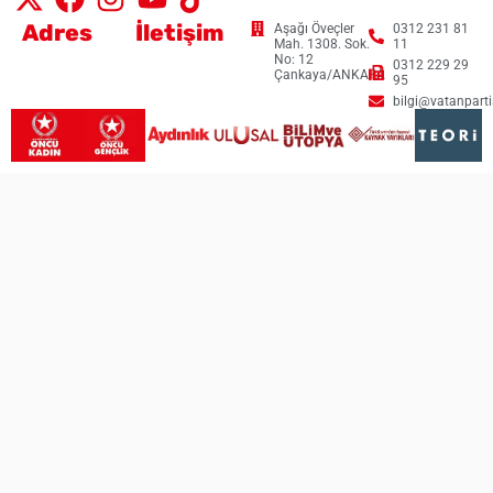
Adres
İletişim
Aşağı Öveçler
0312 231 81
Mah. 1308. Sok.
11
No: 12
0312 229 29
Çankaya/ANKARA
95
bilgi@vatanpartis