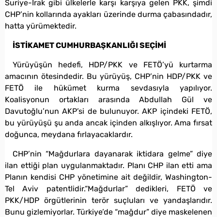
Suriye-Irak gibi ülkelerle karşı karşıya gelen PKK, şimdi
CHP’nin kollarında ayakları üzerinde durma çabasındadır,
hatta yürümektedir.
İSTİKAMET CUMHURBAŞKANLIĞI SEÇİMİ
Yürüyüşün hedefi, HDP/PKK ve FETÖ’yü kurtarma
amacının ötesindedir. Bu yürüyüş, CHP’nin HDP/PKK ve
FETÖ ile hükümet kurma sevdasıyla yapılıyor.
Koalisyonun ortakları arasında Abdullah Gül ve
Davutoğlu’nun AKP’si de bulunuyor. AKP içindeki FETÖ,
bu yürüyüşü şu anda ancak içinden alkışlıyor. Ama fırsat
doğunca, meydana fırlayacaklardır.
CHP’nin “Mağdurlara dayanarak iktidara gelme” diye
ilan ettiği plan uygulanmaktadır. Planı CHP ilan etti ama
Planın kendisi CHP yönetimine ait değildir, Washington-
Tel Aviv patentlidir.“Mağdurlar” dedikleri, FETÖ ve
PKK/HDP örgütlerinin terör suçluları ve yandaşlarıdır.
Bunu gizlemiyorlar. Türkiye’de “mağdur” diye maskelenen