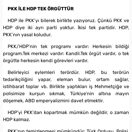
PKK İLE HDP TEK ÖRGÜTTÜR
HDP ile PKK’yı bilerek birlikte yazıyoruz. Çünkü PKK ve
HDP diye iki ayrı parti yoktur. İkisi tek partidir. HDP,
PKK’nın yasal koludur.
PKK/HDP’nin tek programı vardır: Herkesin bildiği
program.Tek merkezi vardır: Kandil.Tek örgüt vardır, o tek
örgütte herkesin kendi görevleri vardır.
Belirleyici eylemleri terördür. HDP, bu terörün
tedarikçiliğini yapar, eleman bulur, ortam sağlar,
istihbarat toplar vb. Birlikte yaptıkları iş Mehmetçiğe ve
polisimize kurşun sıkmak, Türkiye’nin altına mayın
döşemek, ABD emperyalizmini davet etmektir.
HDP’yi PKK’dan kopartmak mümkün değildir, o zaman
HDP kalmaz.
PKK’nın temizlenmesi mümkündür: Türk Ordusu, Polisi,