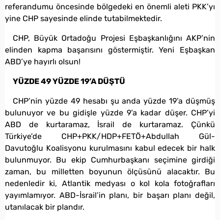
referandumu öncesinde bölgedeki en önemli aleti PKK’yı
yine CHP sayesinde elinde tutabilmektedir.
CHP, Büyük Ortadoğu Projesi Eşbaşkanlığını AKP’nin
elinden kapma başarısını göstermiştir. Yeni Eşbaşkan
ABD’ye hayırlı olsun!
YÜZDE 49 YÜZDE 19’A DÜŞTÜ
CHP’nin yüzde 49 hesabı şu anda yüzde 19’a düşmüş
bulunuyor ve bu gidişle yüzde 9’a kadar düşer. CHP’yi
ABD de kurtaramaz, İsrail de kurtaramaz. Çünkü
Türkiye’de CHP+PKK/HDP+FETÖ+Abdullah Gül-
Davutoğlu Koalisyonu kurulmasını kabul edecek bir halk
bulunmuyor. Bu ekip Cumhurbaşkanı seçimine girdiği
zaman, bu milletten boyunun ölçüsünü alacaktır. Bu
nedenledir ki, Atlantik medyası o kol kola fotoğrafları
yayımlamıyor. ABD-İsrail’in planı, bir başarı planı değil,
utanılacak bir plandır.