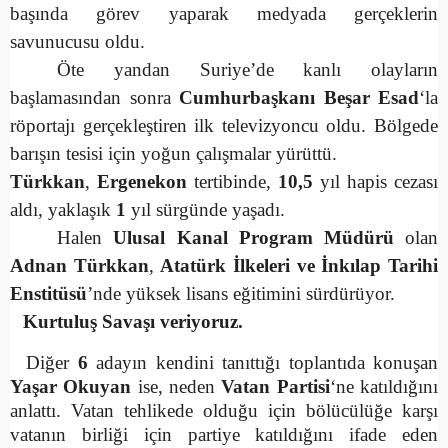
başında görev yaparak medyada gerçeklerin
savunucusu oldu.
Öte yandan Suriye’de kanlı olayların
başlamasından sonra
Cumhurbaşkanı Beşar Esad
‘la
röportajı gerçekleştiren ilk televizyoncu oldu. Bölgede
barışın tesisi için yoğun çalışmalar yürüttü.
Türkkan
,
Ergenekon
tertibinde,
10,5
yıl hapis cezası
aldı, yaklaşık
1
yıl sürgünde yaşadı.
Halen
Ulusal Kanal Program Müdürü
olan
Adnan Türkkan
,
Atatürk İlkeleri ve İnkılap Tarihi
Enstitüsü
’nde yüksek lisans eğitimini sürdürüyor.
Kurtuluş Savaşı veriyoruz.
Diğer
6
adayın kendini tanıttığı toplantıda konuşan
Yaşar Okuyan
ise, neden
Vatan Partisi
‘ne katıldığını
anlattı. Vatan tehlikede olduğu için bölücülüğe karşı
vatanın birliği için partiye katıldığını ifade eden