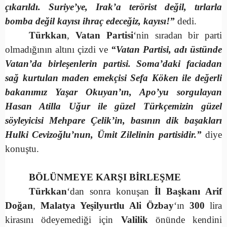
çıkarıldı. Suriye’ye, Irak’a terörist değil, tırlarla
bomba değil kayısı ihraç edeceğiz, kayısı!”
dedi.
Türkkan
,
Vatan Partisi
‘nin sıradan bir parti
olmadığının altını çizdi ve
“Vatan Partisi, adı üstünde
Vatan’da birleşenlerin partisi. Soma’daki faciadan
sağ kurtulan maden emekçisi Sefa Köken ile değerli
bakanımız Yaşar Okuyan’ın, Apo’yu sorgulayan
Hasan Atilla Uğur ile güzel Türkçemizin güzel
söyleyicisi Mehpare Çelik’in, basının dik başakları
Hulki Cevizoğlu’nun, Ümit Zilelinin partisidir.”
diye
konuştu.
BÖLÜNMEYE KARŞI BİRLEŞME
Türkkan
‘dan sonra konuşan
İl Başkanı Arif
Doğan
,
Malatya Yeşilyurtlu Ali Özbay
‘ın
300
lira
kirasını ödeyemediği için
Valilik
önünde kendini