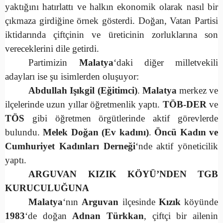
yaktığını hatırlattı ve halkın ekonomik olarak nasıl bir
çıkmaza girdiğine örnek gösterdi. Doğan, Vatan Partisi
iktidarında çiftçinin ve üreticinin zorluklarına son
vereceklerini dile getirdi.
Partimizin
Malatya
‘daki diğer milletvekili
adayları ise şu isimlerden oluşuyor:
Abdullah Işıkgil (Eğitimci)
.
Malatya
merkez ve
ilçelerinde uzun yıllar öğretmenlik yaptı.
TÖB-DER
ve
TÖS
gibi öğretmen örgütlerinde aktif görevlerde
bulundu.
Melek Doğan (Ev kadını)
.
Öncü Kadın ve
Cumhuriyet Kadınları Derneği
‘nde aktif yöneticilik
yaptı.
ARGUVAN KIZIK KÖYÜ’NDEN
TGB
KURUCULUĞUNA
Malatya
‘nın
Arguvan
ilçesinde
Kızık
köyünde
1983
‘de doğan
Adnan Türkkan
, çiftçi bir ailenin