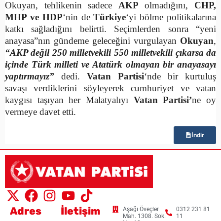
Okuyan, tehlikenin sadece
AKP
olmadığını,
CHP,
MHP ve HDP
‘nin de
Türkiye
‘yi bölme politikalarına
katkı sağladığını belirtti. Seçimlerden sonra “yeni
anayasa”nın gündeme geleceğini vurgulayan
Okuyan
,
“AKP değil 250 milletvekili 550 milletvekili çıkarsa da
içinde Türk milleti ve Atatürk olmayan bir anayasayı
yaptırmayız”
dedi.
Vatan Partisi
‘nde bir kurtuluş
savaşı verdiklerini söyleyerek cumhuriyet ve vatan
kaygısı taşıyan her Malatyalıyı
Vatan Partisi’
ne oy
vermeye davet etti.
İndir
Adres
İletişim
Aşağı Öveçler
0312 231 81
Mah. 1308. Sok.
11