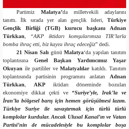
Partimiz
Malatya’
da milletvekili adaylarını
tanıttı. İlk sırada yer alan gençlik lideri,
Türkiye
Gençlik Birliği (TGB) kurucu başkanı Adnan
Türkkan
,
“AKP iktidarı komşularımıza TIR’larla
bomba ihraç etti, biz kayısı ihraç edeceğiz
” dedi.
21 Nisan Salı
günü
Malatya
‘da yapılan tanıtım
toplantısına
Genel Başkan Yardımcımız Yaşar
Okuyan
ile partililer ve
Malatyalılar
katıldı. Tanıtım
toplantısında partisinin programını anlatan
Adnan
Türkkan
,
AKP
iktidarı döneminde bozulan
ekonomiye dikkat çekti ve
“Suriye’yle, Irak’la ve
İran’la bölgesel barış için hemen görüşülmesi lazım.
Türkiye Suriye ile savaştırmak için türlü türlü
komplolar kurdular. Ancak Ulusal Kanal’ın ve Vatan
Partisi’nin de mücadelesiyle bu komplolar boşa