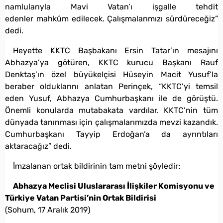
namlularıyla Mavi Vatan’ı işgalle tehdit
edenler mahkûm edilecek. Çalışmalarımızı sürdüreceğiz”
dedi.
Heyette KKTC Başbakanı Ersin Tatar’ın mesajını
Abhazya’ya götüren, KKTC kurucu Başkanı Rauf
Denktaş’ın özel büyükelçisi Hüseyin Macit Yusuf’la
beraber olduklarını anlatan Perinçek, “KKTC’yi temsil
eden Yusuf, Abhazya Cumhurbaşkanı ile de görüştü.
Önemli konularda mutabakata vardılar. KKTC’nin tüm
dünyada tanınması için çalışmalarımızda mevzi kazandık.
Cumhurbaşkanı Tayyip Erdoğan’a da ayrıntıları
aktaracağız” dedi.
İmzalanan ortak bildirinin tam metni şöyledir:
Abhazya Meclisi Uluslararası İlişkiler Komisyonu ve
Türkiye Vatan Partisi’nin Ortak Bildirisi
(Sohum, 17 Aralık 2019)