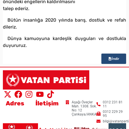
önündeki engellerin kaldırılmasını
talep ederiz.
Bütün insanlığa 2020 yılında barış, dostluk ve refah
dileriz.
Dünya kamuoyuna kardeşlik duyguları ve dostlukla
duyururuz.
İndir
Adres
İletişim
Aşağı Öveçler
0312 231 81
Mah. 1308. Sok.
11
No: 12
0312 229 29
Çankaya/ANKARA
95
bilgi@vatanpartis