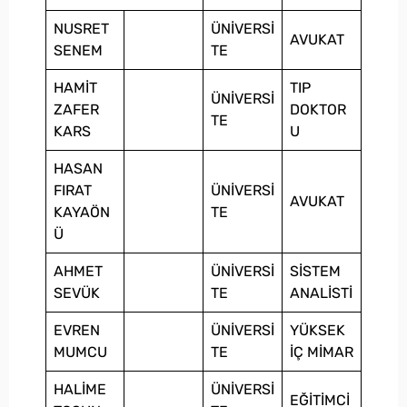
NUSRET
ÜNİVERSİ
AVUKAT
SENEM
TE
HAMİT
TIP
ÜNİVERSİ
ZAFER
DOKTOR
TE
KARS
U
HASAN
FIRAT
ÜNİVERSİ
AVUKAT
KAYAÖN
TE
Ü
AHMET
ÜNİVERSİ
SİSTEM
SEVÜK
TE
ANALİSTİ
EVREN
ÜNİVERSİ
YÜKSEK
MUMCU
TE
İÇ MİMAR
HALİME
ÜNİVERSİ
EĞİTİMCİ