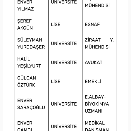
ENVER
ÜNİVERSİTE
MÜHENDİSİ
YILMAZ
ŞEREF
LİSE
ESNAF
AKGÜN
SÜLEYMAN
ZİRAAT Y.
ÜNİVERSİTE
YURDDAŞER
MÜHENDİSİ
HALİL
ÜNİVERSİTE
AVUKAT
YEŞİLYURT
GÜLCAN
LİSE
EMEKLİ
ÖZTÜRK
E.ALBAY-
ENVER
ÜNİVERSİTE
BİYOKİMYA
SARAÇOĞLU
UZMANI
ENVER
MEDİKAL
ÜNİVERSİTE
CAMCI
DANIŞMAN