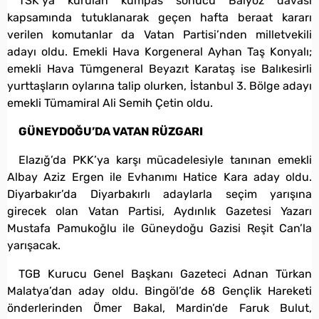
TSK’ya kurulan kumpas sonucu Balyoz davası
kapsamında tutuklanarak geçen hafta beraat kararı
verilen komutanlar da Vatan Partisi’nden milletvekili
adayı oldu. Emekli Hava Korgeneral Ayhan Taş Konyalı;
emekli Hava Tümgeneral Beyazıt Karataş ise Balıkesirli
yurttaşların oylarına talip olurken, İstanbul 3. Bölge adayı
emekli Tümamiral Ali Semih Çetin oldu.
GÜNEYDOĞU’DA VATAN RÜZGARI
Elazığ’da PKK’ya karşı mücadelesiyle tanınan emekli
Albay Aziz Ergen ile Evhanımı Hatice Kara aday oldu.
Diyarbakır’da Diyarbakırlı adaylarla seçim yarışına
girecek olan Vatan Partisi, Aydınlık Gazetesi Yazarı
Mustafa Pamukoğlu ile Güneydoğu Gazisi Reşit Can’la
yarışacak.
TGB Kurucu Genel Başkanı Gazeteci Adnan Türkan
Malatya’dan aday oldu. Bingöl’de 68 Gençlik Hareketi
önderlerinden Ömer Bakal, Mardin’de Faruk Bulut,