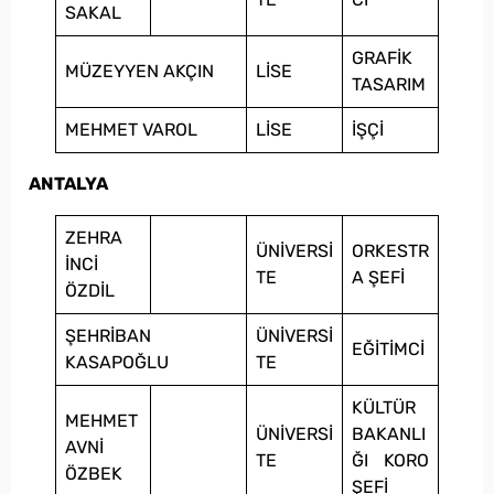
SAKAL
GRAFİK
MÜZEYYEN AKÇIN
LİSE
TASARIM
MEHMET VAROL
LİSE
İŞÇİ
ANTALYA
ZEHRA
ÜNİVERSİ
ORKESTR
İNCİ
TE
A ŞEFİ
ÖZDİL
ŞEHRİBAN
ÜNİVERSİ
EĞİTİMCİ
KASAPOĞLU
TE
KÜLTÜR
MEHMET
ÜNİVERSİ
BAKANLI
AVNİ
TE
ĞI KORO
ÖZBEK
ŞEFİ