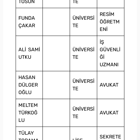
TOSUN
TE
RESİM
FUNDA
ÜNİVERSİ
ÖĞRETM
ÇAKAR
TE
ENİ
İŞ
ALİ SAMİ
ÜNİVERSİ
GÜVENLİ
UTKU
TE
Ğİ
UZMANI
HASAN
ÜNİVERSİ
DÜLGER
AVUKAT
TE
OĞLU
MELTEM
ÜNİVERSİ
TÜRKOĞ
AVUKAT
TE
LU
TÜLAY
SEKRETE