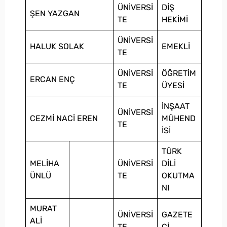
ÜNİVERSİ
DİŞ
ŞEN YAZGAN
TE
HEKİMİ
ÜNİVERSİ
HALUK SOLAK
EMEKLİ
TE
ÜNİVERSİ
ÖĞRETİM
ERCAN ENÇ
TE
ÜYESİ
İNŞAAT
ÜNİVERSİ
CEZMİ NACİ EREN
MÜHEND
TE
İSİ
TÜRK
MELİHA
ÜNİVERSİ
DİLİ
ÜNLÜ
TE
OKUTMA
NI
MURAT
ÜNİVERSİ
GAZETE
ALİ
TE
Cİ