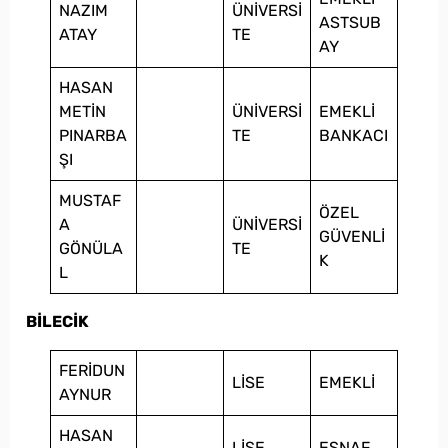
NAZIM
ÜNİVERSİ
ASTSUB
ATAY
TE
AY
HASAN
METİN
ÜNİVERSİ
EMEKLİ
PINARBA
TE
BANKACI
ŞI
MUSTAF
ÖZEL
A
ÜNİVERSİ
GÜVENLİ
GÖNÜLA
TE
K
L
BİLECİK
FERİDUN
LİSE
EMEKLİ
AYNUR
HASAN
LİSE
ESNAF