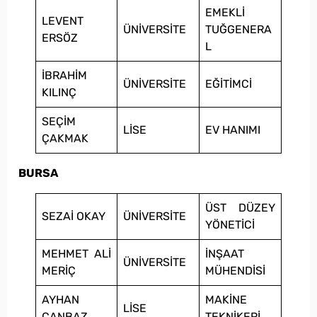
EMEKLİ
LEVENT
ÜNİVERSİTE
TUĞGENERA
ERSÖZ
L
İBRAHİM
ÜNİVERSİTE
EĞİTİMCİ
KILINÇ
SEÇİM
LİSE
EV HANIMI
ÇAKMAK
BURSA
ÜST DÜZEY
SEZAİ OKAY
ÜNİVERSİTE
YÖNETİCİ
MEHMET ALİ
İNŞAAT
ÜNİVERSİTE
MERİÇ
MÜHENDİSİ
AYHAN
MAKİNE
LİSE
CANBAZ
TEKNİKERİ