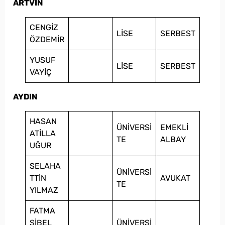
ARTVİN
CENGİZ
LİSE
SERBEST
ÖZDEMİR
YUSUF
LİSE
SERBEST
VAYİÇ
AYDIN
HASAN
ÜNİVERSİ
EMEKLİ
ATİLLA
TE
ALBAY
UĞUR
SELAHA
ÜNİVERSİ
TTİN
AVUKAT
TE
YILMAZ
FATMA
SİBEL
ÜNİVERSİ