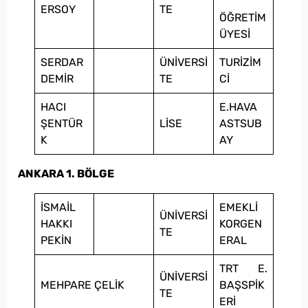
ERSOY
TE
ÖĞRETİM
ÜYESİ
SERDAR
ÜNİVERSİ
TURİZİM
DEMİR
TE
Cİ
HACI
E.HAVA
ŞENTÜR
LİSE
ASTSUB
K
AY
ANKARA 1. BÖLGE
İSMAİL
EMEKLİ
ÜNİVERSİ
HAKKI
KORGEN
TE
PEKİN
ERAL
TRT E.
ÜNİVERSİ
MEHPARE ÇELİK
BAŞSPİK
TE
ERİ