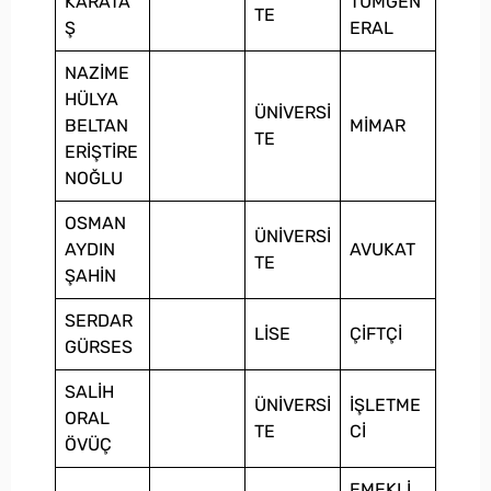
KARATA
TÜMGEN
TE
Ş
ERAL
NAZİME
HÜLYA
ÜNİVERSİ
BELTAN
MİMAR
TE
ERİŞTİRE
NOĞLU
OSMAN
ÜNİVERSİ
AYDIN
AVUKAT
TE
ŞAHİN
SERDAR
LİSE
ÇİFTÇİ
GÜRSES
SALİH
ÜNİVERSİ
İŞLETME
ORAL
TE
Cİ
ÖVÜÇ
EMEKLİ