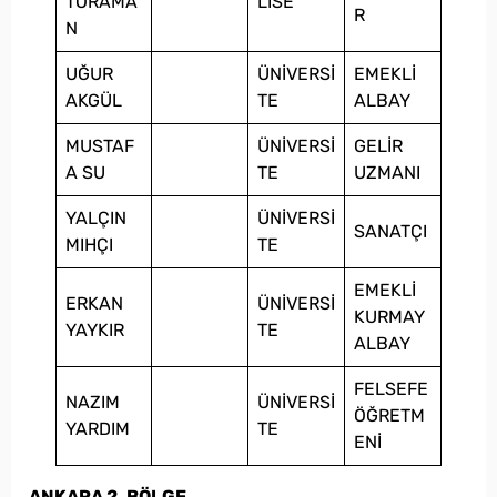
TORAMA
LİSE
R
N
UĞUR
ÜNİVERSİ
EMEKLİ
AKGÜL
TE
ALBAY
MUSTAF
ÜNİVERSİ
GELİR
A SU
TE
UZMANI
YALÇIN
ÜNİVERSİ
SANATÇI
MIHÇI
TE
EMEKLİ
ERKAN
ÜNİVERSİ
KURMAY
YAYKIR
TE
ALBAY
FELSEFE
NAZIM
ÜNİVERSİ
ÖĞRETM
YARDIM
TE
ENİ
ANKARA 2. BÖLGE