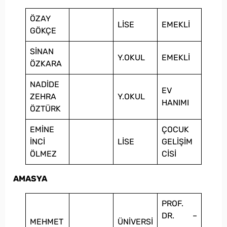
ÖZAY
LİSE
EMEKLİ
GÖKÇE
SİNAN
Y.OKUL
EMEKLİ
ÖZKARA
NADİDE
EV
ZEHRA
Y.OKUL
HANIMI
ÖZTÜRK
EMİNE
ÇOCUK
İNCİ
LİSE
GELİŞİM
ÖLMEZ
CİSİ
AMASYA
PROF.
DR. –
MEHMET
ÜNİVERSİ