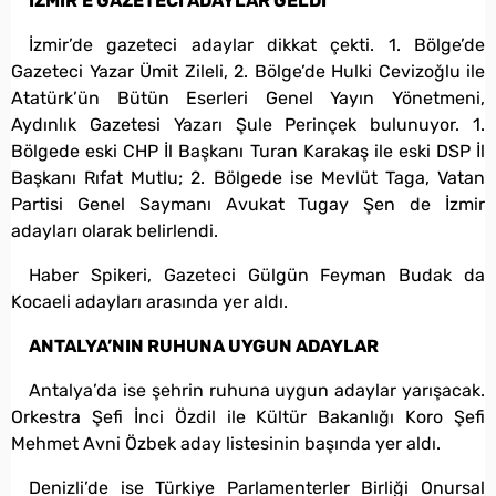
İZMİR’E GAZETECİ ADAYLAR GELDİ
İzmir’de gazeteci adaylar dikkat çekti. 1. Bölge’de
Gazeteci Yazar Ümit Zileli, 2. Bölge’de Hulki Cevizoğlu ile
Atatürk’ün Bütün Eserleri Genel Yayın Yönetmeni,
Aydınlık Gazetesi Yazarı Şule Perinçek bulunuyor. 1.
Bölgede eski CHP İl Başkanı Turan Karakaş ile eski DSP İl
Başkanı Rıfat Mutlu; 2. Bölgede ise Mevlüt Taga, Vatan
Partisi Genel Saymanı Avukat Tugay Şen de İzmir
adayları olarak belirlendi.
Haber Spikeri, Gazeteci Gülgün Feyman Budak da
Kocaeli adayları arasında yer aldı.
ANTALYA’NIN RUHUNA UYGUN ADAYLAR
Antalya’da ise şehrin ruhuna uygun adaylar yarışacak.
Orkestra Şefi İnci Özdil ile Kültür Bakanlığı Koro Şefi
Mehmet Avni Özbek aday listesinin başında yer aldı.
Denizli’de ise Türkiye Parlamenterler Birliği Onursal