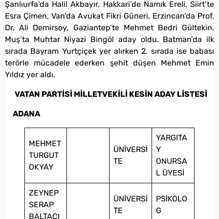
Şanlıurfa’da Halil Akbayır, Hakkari’de Namık Ereli, Siirt’te
Esra Çimen, Van’da Avukat Fikri Güneri, Erzincan’da Prof.
Dr. Ali Demirsoy, Gaziantep’te Mehmet Bedri Gültekin,
Muş’ta Muhtar Niyazi Bingöl aday oldu. Batman’da ilk
sırada Bayram Yurtçiçek yer alırken 2. sırada ise babası
terörle mücadele ederken şehit düşen Mehmet Emin
Yıldız yer aldı.
VATAN PARTİSİ
MİLLETVEKİLİ KESİN ADAY LİSTESİ
ADANA
YARGITA
MEHMET
ÜNİVERSİ
Y
TURGUT
TE
ONURSA
OKYAY
L ÜYESİ
ZEYNEP
ÜNİVERSİ
PSİKOLO
SERAP
TE
G
BALTACI