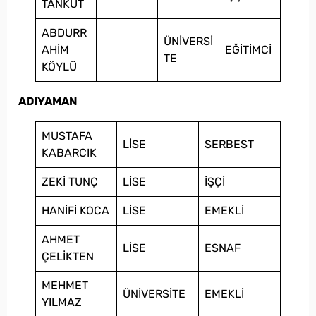
TANKUT
ABDURR
ÜNİVERSİ
AHİM
EĞİTİMCİ
TE
KÖYLÜ
ADIYAMAN
MUSTAFA
LİSE
SERBEST
KABARCIK
ZEKİ TUNÇ
LİSE
İŞÇİ
HANİFİ KOCA
LİSE
EMEKLİ
AHMET
LİSE
ESNAF
ÇELİKTEN
MEHMET
ÜNİVERSİTE
EMEKLİ
YILMAZ