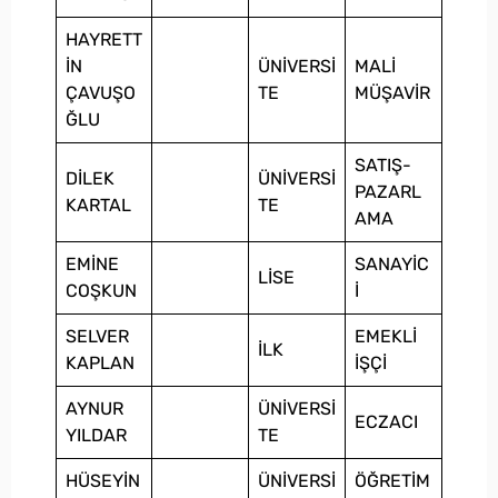
HAYRETT
İN
ÜNİVERSİ
MALİ
ÇAVUŞO
TE
MÜŞAVİR
ĞLU
SATIŞ-
DİLEK
ÜNİVERSİ
PAZARL
KARTAL
TE
AMA
EMİNE
SANAYİC
LİSE
COŞKUN
İ
SELVER
EMEKLİ
İLK
KAPLAN
İŞÇİ
AYNUR
ÜNİVERSİ
ECZACI
YILDAR
TE
HÜSEYİN
ÜNİVERSİ
ÖĞRETİM