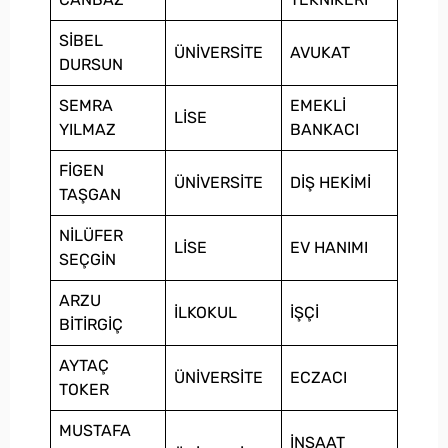
SİBEL
ÜNİVERSİTE
AVUKAT
DURSUN
SEMRA
EMEKLİ
LİSE
YILMAZ
BANKACI
FİGEN
ÜNİVERSİTE
DİŞ HEKİMİ
TAŞGAN
NİLÜFER
LİSE
EV HANIMI
SEÇGİN
ARZU
İLKOKUL
İŞÇİ
BİTİRGİÇ
AYTAÇ
ÜNİVERSİTE
ECZACI
TOKER
MUSTAFA
İNŞAAT