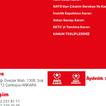
NATO’dan Çıkalım Gerekçe Ve Ka
İncirlik Kapatılsın Kararı
Vatan Savaşı Kararı
KKTC’yi Tanıtma Kararı
KANUN TEKLİFLERİMİZ
es
ğı Öveçler Mah. 1308. Sok.
 12 Çankaya/ANKARA
işim
2 231 81 11
2 229 29 95