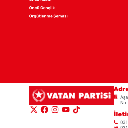
Öncü Gençlik
Örgütlenme Şeması
Adr
Aşa
No:
İlet
031
031