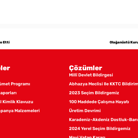
o Etti
Olağanüstü Kurul
ler
Çözümler
Millî Devlet Bildirgesi
kümet Programı
Abhazya Meclisi Ile KKTC Bildiri
aporları
2023 Seçim Bildirgemiz
 Kimlik Klavuzu
100 Maddede Çalışma Hayatı
panya Malzemeleri
Üretim Devrimi
Karadeniz-Akdeniz Dostluk-Barı
2024 Yerel Seçim Bildirgemiz
Mavi Vatan Kararı