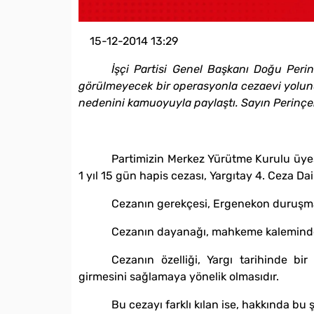
15-12-2014 13:29
İşçi Partisi Genel Başkanı Doğu Perin
görülmeyecek bir operasyonla cezaevi yolunu
nedenini kamuoyuyla paylaştı. Sayın Perinçek
Partimizin Merkez Yürütme Kurulu üy
1 yıl 15 gün hapis cezası, Yargıtay 4. Ceza D
Cezanın gerekçesi, Ergenekon duruşmala
Cezanın dayanağı, mahkeme kaleminde
Cezanın özelliği, Yargı tarihinde b
girmesini sağlamaya yönelik olmasıdır.
Bu cezayı farklı kılan ise, hakkında bu