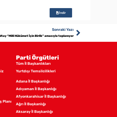
İndir
Sonraki Yazı
tay “Milli Hükümet İçin Birlik” amacıyla toplanıyor
Parti Örgütleri
Tüm İl Başkanlıkları
miz
Yurtdışı Temsilcilikleri
Adana İl Başkanlığı
Adıyaman İl Başkanlığı
Afyonkarahisar İl Başkanlığı
ş Planı
Ağrı İl Başkanlığı
Aksaray İl Başkanlığı