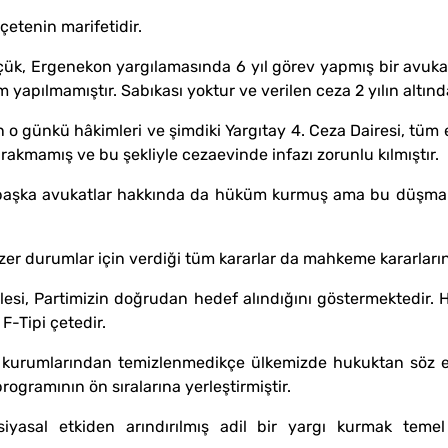
çetenin marifetidir.
k, Ergenekon yargılamasında 6 yıl görev yapmış bir avukat
m yapılmamıştır. Sabıkası yoktur ve verilen ceza 2 yılın altınd
 o günkü hâkimleri ve şimdiki Yargıtay 4. Ceza Dairesi, tüm 
akmamış ve bu şekliyle cezaevinde infazı zorunlu kılmıştır.
e başka avukatlar hakkında da hüküm kurmuş ama bu düşm
nzer durumlar için verdiği tüm kararlar da mahkeme kararlar
ilesi, Partimizin doğrudan hedef alındığını göstermektedir. 
 F-Tipi çetedir.
t kurumlarından temizlenmedikçe ülkemizde hukuktan söz
 programının ön sıralarına yerleştirmiştir.
siyasal etkiden arındırılmış adil bir yargı kurmak teme