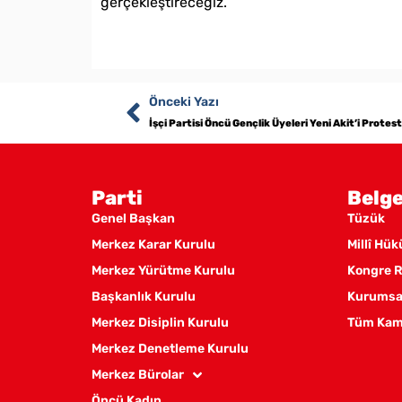
gerçekleştireceğiz.
Önceki Yazı
İşçi Partisi Öncü Gençlik Üyeleri Yeni Akit’i Protest
Parti
Belge
Genel Başkan
Tüzük
Merkez Karar Kurulu
Millî Hü
Merkez Yürütme Kurulu
Kongre R
Başkanlık Kurulu
Kurumsal
Merkez Disiplin Kurulu
Tüm Kam
Merkez Denetleme Kurulu
Merkez Bürolar
Öncü Kadın