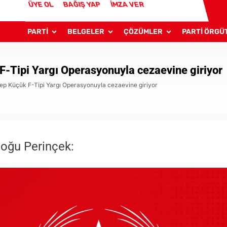
ÜYE OL
BAĞIŞ YAP
İMZA VER
PARTİ
BELGELER
ÇÖZÜMLER
PARTİ ÖRGÜ
F-Tipi Yargı Operasyonuyla cezaevine giriyor
nep Küçük F-Tipi Yargı Operasyonuyla cezaevine giriyor
Doğu Perinçek: