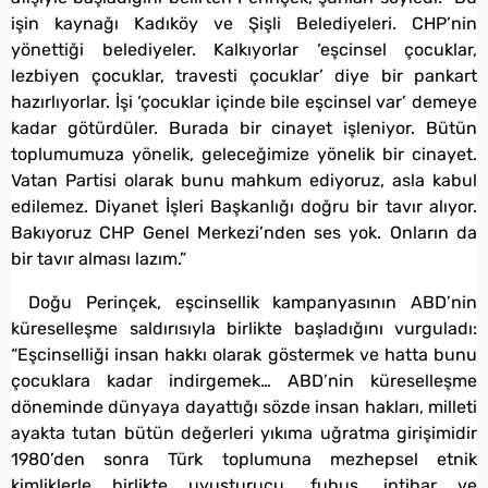
işin kaynağı Kadıköy ve Şişli Belediyeleri. CHP’nin
yönettiği belediyeler. Kalkıyorlar ‘eşcinsel çocuklar,
lezbiyen çocuklar, travesti çocuklar’ diye bir pankart
hazırlıyorlar. İşi ‘çocuklar içinde bile eşcinsel var’ demeye
kadar götürdüler. Burada bir cinayet işleniyor. Bütün
toplumumuza yönelik, geleceğimize yönelik bir cinayet.
Vatan Partisi olarak bunu mahkum ediyoruz, asla kabul
edilemez. Diyanet İşleri Başkanlığı doğru bir tavır alıyor.
Bakıyoruz CHP Genel Merkezi’nden ses yok. Onların da
bir tavır alması lazım.”
Doğu Perinçek, eşcinsellik kampanyasının ABD’nin
küreselleşme saldırısıyla birlikte başladığını vurguladı:
“Eşcinselliği insan hakkı olarak göstermek ve hatta bunu
çocuklara kadar indirgemek… ABD’nin küreselleşme
döneminde dünyaya dayattığı sözde insan hakları, milleti
ayakta tutan bütün değerleri yıkıma uğratma girişimidir
1980’den sonra Türk toplumuna mezhepsel etnik
kimliklerle birlikte uyuşturucu, fuhuş, intihar ve