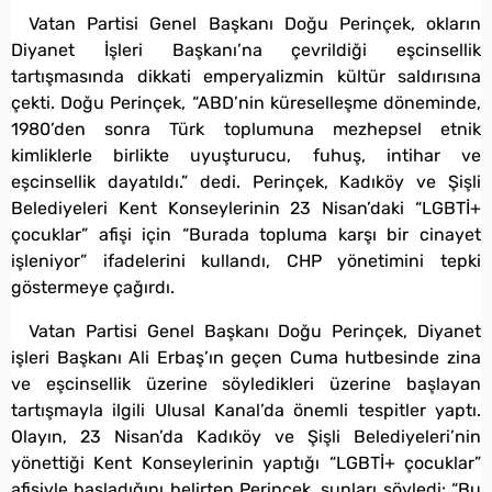
Vatan Partisi Genel Başkanı Doğu Perinçek, okların
Diyanet İşleri Başkanı’na çevrildiği eşcinsellik
tartışmasında dikkati emperyalizmin kültür saldırısına
çekti. Doğu Perinçek, “ABD’nin küreselleşme döneminde,
1980’den sonra Türk toplumuna mezhepsel etnik
kimliklerle birlikte uyuşturucu, fuhuş, intihar ve
eşcinsellik dayatıldı.” dedi. Perinçek, Kadıköy ve Şişli
Belediyeleri Kent Konseylerinin 23 Nisan’daki “LGBTİ+
çocuklar” afişi için “Burada topluma karşı bir cinayet
işleniyor” ifadelerini kullandı, CHP yönetimini tepki
göstermeye çağırdı.
Vatan Partisi Genel Başkanı Doğu Perinçek, Diyanet
işleri Başkanı Ali Erbaş’ın geçen Cuma hutbesinde zina
ve eşcinsellik üzerine söyledikleri üzerine başlayan
tartışmayla ilgili Ulusal Kanal’da önemli tespitler yaptı.
Olayın, 23 Nisan’da Kadıköy ve Şişli Belediyeleri’nin
yönettiği Kent Konseylerinin yaptığı “LGBTİ+ çocuklar”
afişiyle başladığını belirten Perinçek, şunları söyledi: “Bu