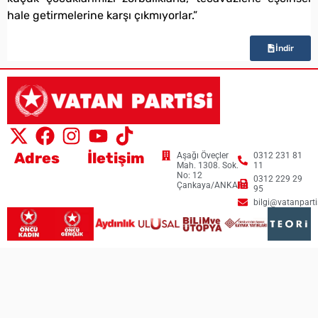
hale getirmelerine karşı çıkmıyorlar.”
İndir
Adres
İletişim
Aşağı Öveçler
0312 231 81
Mah. 1308. Sok.
11
No: 12
0312 229 29
Çankaya/ANKARA
95
bilgi@vatanpartis