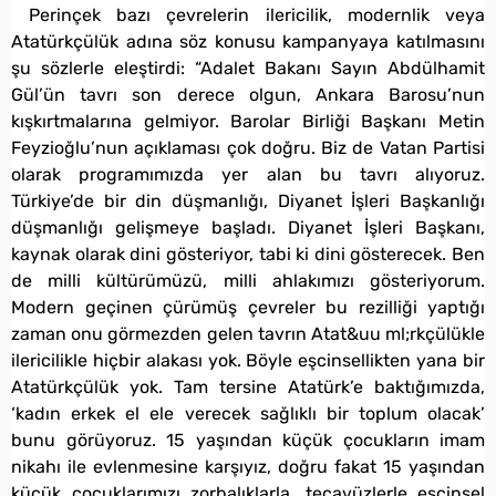
Perinçek bazı çevrelerin ilericilik, modernlik veya
Atatürkçülük adına söz konusu kampanyaya katılmasını
şu sözlerle eleştirdi: “Adalet Bakanı Sayın Abdülhamit
Gül’ün tavrı son derece olgun, Ankara Barosu’nun
kışkırtmalarına gelmiyor. Barolar Birliği Başkanı Metin
Feyzioğlu’nun açıklaması çok doğru. Biz de Vatan Partisi
olarak programımızda yer alan bu tavrı alıyoruz.
Türkiye’de bir din düşmanlığı, Diyanet İşleri Başkanlığı
düşmanlığı gelişmeye başladı. Diyanet İşleri Başkanı,
kaynak olarak dini gösteriyor, tabi ki dini gösterecek. Ben
de milli kültürümüzü, milli ahlakımızı gösteriyorum.
Modern geçinen çürümüş çevreler bu rezilliği yaptığı
zaman onu görmezden gelen tavrın Atat&uu ml;rkçülükle
ilericilikle hiçbir alakası yok. Böyle eşcinsellikten yana bir
Atatürkçülük yok. Tam tersine Atatürk’e baktığımızda,
‘kadın erkek el ele verecek sağlıklı bir toplum olacak’
bunu görüyoruz. 15 yaşından küçük çocukların imam
nikahı ile evlenmesine karşıyız, doğru fakat 15 yaşından
küçük çocuklarımızı zorbalıklarla, tecavüzlerle eşcinsel