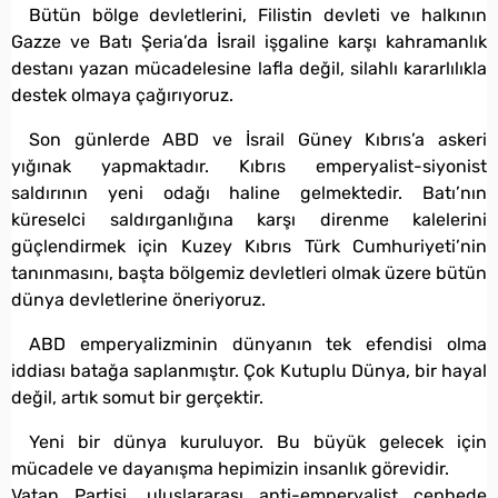
Bütün bölge devletlerini, Filistin devleti ve halkının
Gazze ve Batı Şeria’da İsrail işgaline karşı kahramanlık
destanı yazan mücadelesine lafla değil, silahlı kararlılıkla
destek olmaya çağırıyoruz.
Son günlerde ABD ve İsrail Güney Kıbrıs’a askeri
yığınak yapmaktadır. Kıbrıs emperyalist-siyonist
saldırının yeni odağı haline gelmektedir. Batı’nın
küreselci saldırganlığına karşı direnme kalelerini
güçlendirmek için Kuzey Kıbrıs Türk Cumhuriyeti’nin
tanınmasını, başta bölgemiz devletleri olmak üzere bütün
dünya devletlerine öneriyoruz.
ABD emperyalizminin dünyanın tek efendisi olma
iddiası batağa saplanmıştır. Çok Kutuplu Dünya, bir hayal
değil, artık somut bir gerçektir.
Yeni bir dünya kuruluyor. Bu büyük gelecek için
mücadele ve dayanışma hepimizin insanlık görevidir.
Vatan Partisi, uluslararası anti-emperyalist cephede