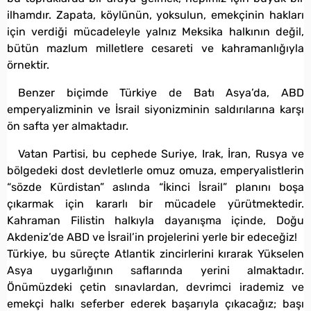
ilhamdır. Zapata, köylünün, yoksulun, emekçinin hakları
için verdiği mücadeleyle yalnız Meksika halkının değil,
bütün mazlum milletlere cesareti ve kahramanlığıyla
örnektir.
Benzer biçimde Türkiye de Batı Asya’da, ABD
emperyalizminin ve İsrail siyonizminin saldırılarına karşı
ön safta yer almaktadır.
Vatan Partisi, bu cephede Suriye, Irak, İran, Rusya ve
bölgedeki dost devletlerle omuz omuza, emperyalistlerin
“sözde Kürdistan” aslında “İkinci İsrail” planını boşa
çıkarmak için kararlı bir mücadele yürütmektedir.
Kahraman Filistin halkıyla dayanışma içinde, Doğu
Akdeniz’de ABD ve İsrail’in projelerini yerle bir edeceğiz!
Türkiye, bu süreçte Atlantik zincirlerini kırarak Yükselen
Asya uygarlığının saflarında yerini almaktadır.
Önümüzdeki çetin sınavlardan, devrimci irademiz ve
emekçi halkı seferber ederek başarıyla çıkacağız; başı