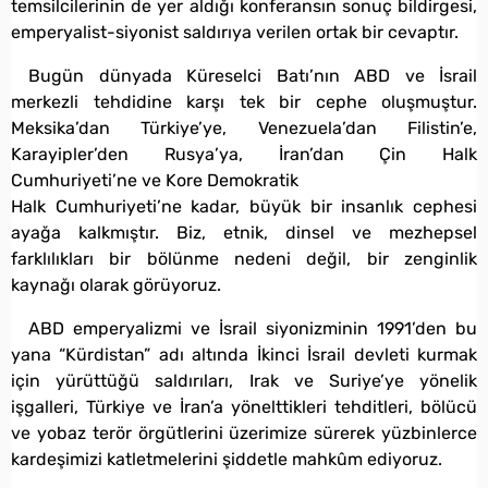
temsilcilerinin de yer aldığı konferansın sonuç bildirgesi,
emperyalist-siyonist saldırıya verilen ortak bir cevaptır.
Bugün dünyada Küreselci Batı’nın ABD ve İsrail
merkezli tehdidine karşı tek bir cephe oluşmuştur.
Meksika’dan Türkiye’ye, Venezuela’dan Filistin’e,
Karayipler’den Rusya’ya, İran’dan Çin Halk
Cumhuriyeti’ne ve Kore Demokratik
Halk Cumhuriyeti’ne kadar, büyük bir insanlık cephesi
ayağa kalkmıştır. Biz, etnik, dinsel ve mezhepsel
farklılıkları bir bölünme nedeni değil, bir zenginlik
kaynağı olarak görüyoruz.
ABD emperyalizmi ve İsrail siyonizminin 1991’den bu
yana “Kürdistan” adı altında İkinci İsrail devleti kurmak
için yürüttüğü saldırıları, Irak ve Suriye’ye yönelik
işgalleri, Türkiye ve İran’a yönelttikleri tehditleri, bölücü
ve yobaz terör örgütlerini üzerimize sürerek yüzbinlerce
kardeşimizi katletmelerini şiddetle mahkûm ediyoruz.