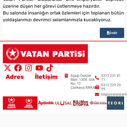
üzerine düşen her görevi üstlenmeye hazırdır.
Bu salonda insanlığın ortak özlemleri için toplanan bütün
yoldaşlarımızı devrimci selamlarımızla kucaklıyoruz.
İndir
Adres
İletişim
Aşağı Öveçler
0312 231 81
Mah. 1308. Sok.
11
No: 12
0312 229 29
Çankaya/ANKARA
95
bilgi@vatanpartis