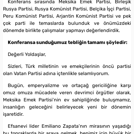
Konferans sırasında Meksika Emek Partisi, Birleşik
Rusya Partisi, Rusya Komünist Partisi, Belçika İşçi Partisi,
Peru Komünist Partisi, Arjantin Komünist Partisi ve pek
çok parti ile temaslarda bulunduk ve önümüzdeki
dönemde birlikte çalışmalar yapmayı değerlendirdik.
Konferansa sunduğumuz tebliğin tamamı şöyledir:
Değerli Yoldaşlar,
Sizleri, Türk milletinin ve emekçilerinin öncü partisi
olan Vatan Partisi adına içtenlikle selamlıyorum.
Bugün, emperyalizme ve ortaçağ gericiliğine karşı
omuz omuza mücadele veren devrimci örgütler olarak,
Meksika Emek Partisi’nin ev sahipliğinde buluşmamız,
insanlığın geleceğini belirleyecek yeni bir dönemin
işaretidir.
Efsanevi lider Emiliano Zapata’nın mirasının yaşadığı
bu topraklarda bir araya gelmek, hepimiz için büyük bir