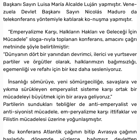
Başkanı Sayın Luisa María Alcalde Luján yapmıştır. Vene-
zuela Devlet Başkanı Sayın Nicolás Maduro da
telekonferans yöntemiyle katılarak ko-nuşma yapmıştır.
“Emperyalizme Karşı, Halkların Hakları ve Geleceği İçin
Mücadele” sloga-nıyla toplanan konferans, amacını çağrı
metninde şöyle belirtilmiştir:
“Dünyanın dört bir yanından devrimci, ilerici ve yurtsever
partiler ve örgütler olarak, halklarımızın bağımsızlığı,
egemenliği ve refahı için bir kez daha sesleniyoruz.
İnsanlığı sömürüye, yeni sömürgeciliğe, savaşlara ve
yıkıma sürükleyen emperyalist sisteme karşı ortak bir
mücadeleyi büyütmek için bir araya geliyoruz.”
Partilerin sundukları tebliğler de anti-emperyalist ve
anti-siyonist mücadele, em-peryalizme karşı ittifaklar ve
Filistin mücadelesi üzerine yoğunlaşmıştır.
Bu konferans Atlantik çağının bitip Avrasya çağının
başladığı dönemde yüzlerce bağımsız devletten