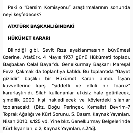
Peki o “Dersim Komisyonu” araştırmalarının sonunda
neyi keşfedecek?
ATATÜRK BAŞKANLIĞINDAKİ
HÜKÜMET KARARI
Bilindiği gibi, Seyit Rıza ayaklanmasının büyümesi
üzerine, Atatürk, 4 Mayıs 1937 günü Hükümeti topladı.
Başbakan Celal Bayar’dı. Genelkurmay Başkanı Mareşal
Fevzi Çakmak da toplantıya katıldı. Bu toplantıda “Gayet
gizlidir” başlıklı bir Hükümet Kararı alındı. İsyan
kuvvetlerine karşı “şiddetli ve etkili bir taaruz”
kararlaştırıldı. Silah kullananlar etkisiz hale getirilecek,
şimdilik 2000 kişi nakledilecek ve köylerdeki silahlar
toplanacaktı (Bkz. Doğu Perinçek, Kemalist Devrim-7
Toprak Ağalığı ve Kürt Sorunu, 5. Basım, Kaynak Yayınları,
Nisan 2010, s.125 vd. Yine bkz. Genelkurmay Belgelerinde
Kürt İsyanları, c.2, Kaynak Yayınları, s.316).