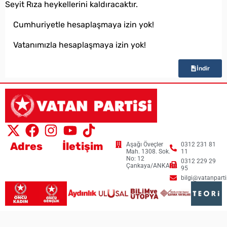
Seyit Rıza heykellerini kaldıracaktır.
Cumhuriyetle hesaplaşmaya izin yok!
Vatanımızla hesaplaşmaya izin yok!
İndir
Adres
İletişim
Aşağı Öveçler
0312 231 81
Mah. 1308. Sok.
11
No: 12
0312 229 29
Çankaya/ANKARA
95
bilgi@vatanpartis