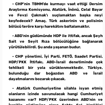
· CHP’nin TBMM’de kurmayı vaat ettiği Dersim
Araştırma Komisyonu, Atatürk, İnönü, Celal Bayar
ve Fevzi Çakmak’ı suçlamaktan başka neyi
keşfedecek? Amaç, Türk askerinin ve polisinin
bölücü teröre karşı harekâtını baltalamaktır.
· ABD’nin güdümünde HDP ile ittifak, ancak Şeyh
Sait ve Seyit Rıza bölücülüğüne bağlanarak
yürütülebilirdi. Şu anda yaşanan budur.
· CHP yönetimi, İyi Parti, FETÖ, Saadet Partisi,
HDP/PKK İttifakı, ABD-İsrail denetiminde çok
tehlikeli bir yola sürüklenmektedir. Türkiye,
bulunduğu dar boğazdan ABD ve İsrail
dayatmalarını bozarak çıkacak.
· Atatürk Cumhuriyetine silahla isyan etmiş
olanların izinde savunulacak hangi Cumhuriyet
kazanımı var? HDP/PKK üzerinden ABD’nin ve