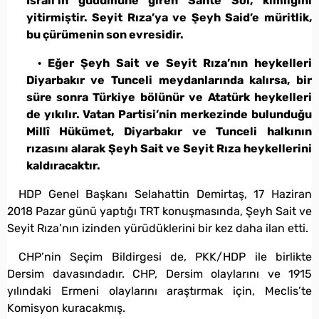
İsrail’in güdümüne giren Sahte Sol, kimliğini
yitirmiştir. Seyit Rıza’ya ve Şeyh Said’e müritlik,
bu çürümenin son evresidir.
· Eğer Şeyh Sait ve Seyit Rıza’nın heykelleri
Diyarbakır ve Tunceli meydanlarında kalırsa, bir
süre sonra Türkiye bölünür ve Atatürk heykelleri
de yıkılır. Vatan Partisi’nin merkezinde bulunduğu
Millî Hükümet, Diyarbakır ve Tunceli halkının
rızasını alarak Şeyh Sait ve Seyit Rıza heykellerini
kaldıracaktır.
HDP Genel Başkanı Selahattin Demirtaş, 17 Haziran
2018 Pazar günü yaptığı TRT konuşmasında, Şeyh Sait ve
Seyit Rıza’nın izinden yürüdüklerini bir kez daha ilan etti.
CHP’nin Seçim Bildirgesi de, PKK/HDP ile birlikte
Dersim davasındadır. CHP, Dersim olaylarını ve 1915
yılındaki Ermeni olaylarını araştırmak için, Meclis’te
Komisyon kuracakmış.