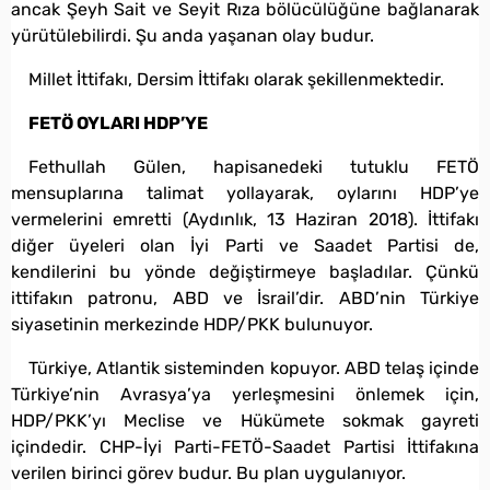
ancak Şeyh Sait ve Seyit Rıza bölücülüğüne bağlanarak
yürütülebilirdi. Şu anda yaşanan olay budur.
Millet İttifakı, Dersim İttifakı olarak şekillenmektedir.
FETÖ OYLARI HDP’YE
Fethullah Gülen, hapisanedeki tutuklu FETÖ
mensuplarına talimat yollayarak, oylarını HDP’ye
vermelerini emretti (Aydınlık, 13 Haziran 2018). İttifakı
diğer üyeleri olan İyi Parti ve Saadet Partisi de,
kendilerini bu yönde değiştirmeye başladılar. Çünkü
ittifakın patronu, ABD ve İsrail’dir. ABD’nin Türkiye
siyasetinin merkezinde HDP/PKK bulunuyor.
Türkiye, Atlantik sisteminden kopuyor. ABD telaş içinde
Türkiye’nin Avrasya’ya yerleşmesini önlemek için,
HDP/PKK’yı Meclise ve Hükümete sokmak gayreti
içindedir. CHP-İyi Parti-FETÖ-Saadet Partisi İttifakına
verilen birinci görev budur. Bu plan uygulanıyor.