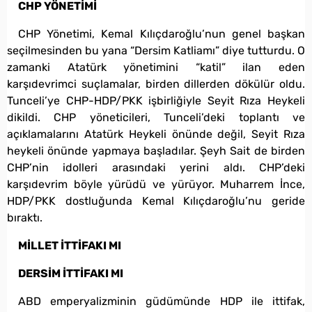
CHP YÖNETİMİ
CHP Yönetimi, Kemal Kılıçdaroğlu’nun genel başkan
seçilmesinden bu yana “Dersim Katliamı” diye tutturdu. O
zamanki Atatürk yönetimini “katil” ilan eden
karşıdevrimci suçlamalar, birden dillerden dökülür oldu.
Tunceli’ye CHP-HDP/PKK işbirliğiyle Seyit Rıza Heykeli
dikildi. CHP yöneticileri, Tunceli’deki toplantı ve
açıklamalarını Atatürk Heykeli önünde değil, Seyit Rıza
heykeli önünde yapmaya başladılar. Şeyh Sait de birden
CHP’nin idolleri arasındaki yerini aldı. CHP’deki
karşıdevrim böyle yürüdü ve yürüyor. Muharrem İnce,
HDP/PKK dostluğunda Kemal Kılıçdaroğlu’nu geride
bıraktı.
MİLLET İTTİFAKI MI
DERSİM İTTİFAKI MI
ABD emperyalizminin güdümünde HDP ile ittifak,