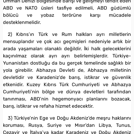
Umman Denizi bölgesinde barışı ve gelişmeyi tehdit eden
ABD ve NATO üsleri tasfiye edilmeli, ABD güdümlü
bölücü ve yobaz terörüne karşı mücadele
desteklenmelidir.
2) Kıbrıs’ın Türk ve Rum halkları ayrı milletlerin
mensuplarıdır ve çok acı geçmişleri nedeniyle artık bir
arada yaşamaları olanaklı değildir. İki halk geleceklerini
kaçınılmaz olarak ayrı ayrı belirlemişlerdir. Türkiye-
Yunanistan dostluğu da bu gerçek temelinde sağlıklı bir
yola girebilir. Abhazya Devleti de, Abhazya milletinin
devletidir ve Karadeniz’de barış, istikrar ve güvenlik
etkenidir. Kuzey Kıbrıs Türk Cumhuriyeti ve Abhazya
Cumhuriyeti’nin bölge ve dünya devletleri tarafından
tanınması, ABD’nin hegemonyacı planlarını bozacak,
barış, istikrar ve refaha hizmet edecektir.
3) Türkiye’nin Ege ve Doğu Akdeniz’de meşru haklarını
koruması, Rusya, Suriye ve Mısır’dan Libya, Tunus,
Cezayir ve İtalya’ya kadar Karadeniz ve Doğu Akdeniz