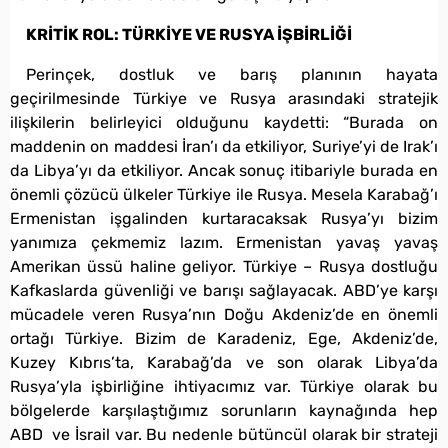
KRİTİK ROL: TÜRKİYE VE RUSYA İŞBİRLİĞİ
Perinçek, dostluk ve barış planının hayata
geçirilmesinde Türkiye ve Rusya arasındaki stratejik
ilişkilerin belirleyici olduğunu kaydetti: “Burada on
maddenin on maddesi İran’ı da etkiliyor, Suriye’yi de Irak’ı
da Libya’yı da etkiliyor. Ancak sonuç itibariyle burada en
önemli çözücü ülkeler Türkiye ile Rusya. Mesela Karabağ’ı
Ermenistan işgalinden kurtaracaksak Rusya’yı bizim
yanımıza çekmemiz lazım. Ermenistan yavaş yavaş
Amerikan üssü haline geliyor. Türkiye – Rusya dostluğu
Kafkaslarda güvenliği ve barışı sağlayacak. ABD’ye karşı
mücadele veren Rusya’nın Doğu Akdeniz’de en önemli
ortağı Türkiye. Bizim de Karadeniz, Ege, Akdeniz’de,
Kuzey Kıbrıs’ta, Karabağ’da ve son olarak Libya’da
Rusya’yla işbirliğine ihtiyacımız var. Türkiye olarak bu
bölgelerde karşılaştığımız sorunların kaynağında hep
ABD ve İsrail var. Bu nedenle bütüncül olarak bir strateji