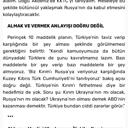
alalım. Doğu Akdeniz’de KKTC’yi tanıyalım. Meseleye bu
şekilde bütüncül yaklaşmak Rusya’nın da kabul etmesini
kolaylaştıracaktır.
ALMAK VE VERMEK ANLAYIŞI DOĞRU DEĞİL
Perinçek 10 maddelik planın, Türkiye’nin taviz verip
karşılığında bir şey alması şeklinde görülmemesi
gerektiğini belirtti: “Kendi kamuoyumuza da bütün
dünyadaki Türklere de şunu kavratmamız lazım. Bazı
maddelerle bir şey verip bazı maddelerle bir şey
almıyoruz. ‘Biz Kırım’ı Rusya’ya veriyoruz karşılığında
Kuzey Kıbrıs Türk Cumhuriyeti’ni tanıtıyoruz’ bakış açısı
doğru değil. Türkiye’nin Kırım’ı fethetmesi diye bir
hedefimiz de yok. Soru şu: Kırım Ukrayna’nın mı olacak,
Rusya’nın mı olacak? Ukrayna’nın olması demek ABD’nin
kazanması demektir. Türkiye bundan ciddi zararlar görür.”
***