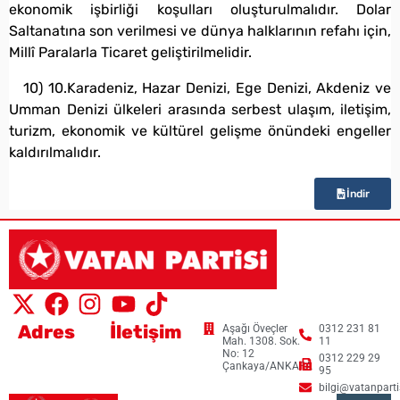
ekonomik işbirliği koşulları oluşturulmalıdır. Dolar
Saltanatına son verilmesi ve dünya halklarının refahı için,
Millî Paralarla Ticaret geliştirilmelidir.
10) 10.Karadeniz, Hazar Denizi, Ege Denizi, Akdeniz ve
Umman Denizi ülkeleri arasında serbest ulaşım, iletişim,
turizm, ekonomik ve kültürel gelişme önündeki engeller
kaldırılmalıdır.
İndir
Adres
İletişim
Aşağı Öveçler
0312 231 81
Mah. 1308. Sok.
11
No: 12
0312 229 29
Çankaya/ANKARA
95
bilgi@vatanpartis