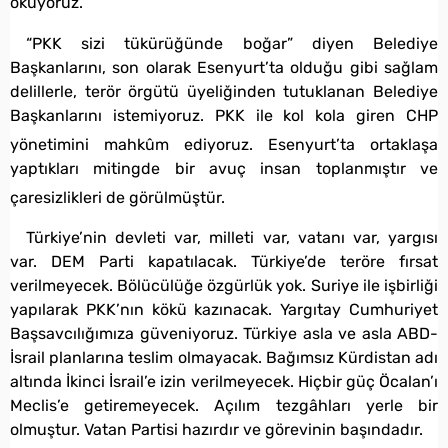
ok
uyoruz
.
“PKK sizi tükürüğünde boğar” diyen Belediye
Başkanlarını, son olarak Esenyurt’ta olduğu gibi sağlam
delillerle, terör örgütü üyeliğinden tutuklanan Belediye
Başkanlarını istemiyoruz. PKK ile kol kola giren CHP
yönetimini mahkû
m ediyoruz. Esenyurt’ta ortaklaşa
yaptıkları mitingde bir avuç insan toplanmıştır ve
çaresizlikleri de görülmüştü
r.
Türkiye’nin devleti var, milleti var, vatanı var, yargısı
var. DEM Parti kapatılacak. Türkiye’de teröre fırsat
verilmeyecek. Bölücülüğe özgürlük yok. Suriye ile işbirliği
yapılarak PKK’nın kökü kazınacak. Yargıtay Cumhuriyet
Başsavcılığımıza güveniyoruz. Türkiye asla ve asla ABD-
İsrail planlarına teslim olmayacak. Bağımsız Kürdistan adı
altında İkinci İsrail’e izin verilmeyecek. Hiçbir güç Öcalan’ı
Meclis’e getiremeyecek. Açılım tezgâhları yerle bir
olmuştur. Vatan Partisi hazırdır ve görevinin başındadır.