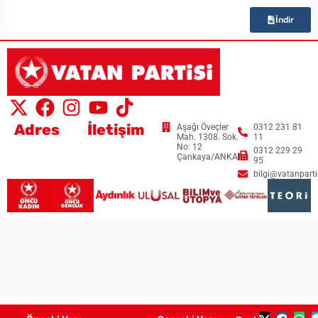
İndir
Adres
İletişim
Aşağı Öveçler
0312 231 81
Mah. 1308. Sok.
11
No: 12
0312 229 29
Çankaya/ANKARA
95
bilgi@vatanpartis