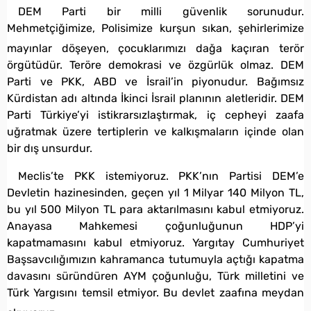
DE
M Parti bir milli güvenlik sorunudur.
Mehmetçiğimize, Polisimize kurşun sıkan, şehirlerimize
mayınlar döşeyen, çocuklarımız
ı dağa kaçıran terör
örgütüdür. Teröre demokrasi ve özgürlük olmaz. DEM
Parti ve PKK, ABD ve İsrail’in piyonudur. Bağımsız
Kürdistan adı altında İkinci İsrail planının aletleridir. DEM
Parti Türkiye’yi istikrarsızlaştırmak, iç cepheyi zaafa
uğratmak üzere tertiplerin ve kalkışmaların içinde olan
bir dış unsurdur.
Meclis’te PKK istemiyoruz. PKK’nın Partisi DEM’e
Devletin hazinesinden, geçen yıl 1 Milyar 140 Milyon TL,
bu yıl 500 Milyon TL para aktarılmasını kabul etmiyoruz.
Anayasa Mahkemesi çoğunluğunun HDP’yi
kapatmamasını kabul etmiyoruz. Yargıtay Cumhuriyet
Başsavcılığımızın kahramanca tutumuyla açtığı kapatma
davasını süründüren AYM çoğunluğu, Türk milletini ve
Türk Yargısını temsil etmiyor. Bu devlet zaafına meydan