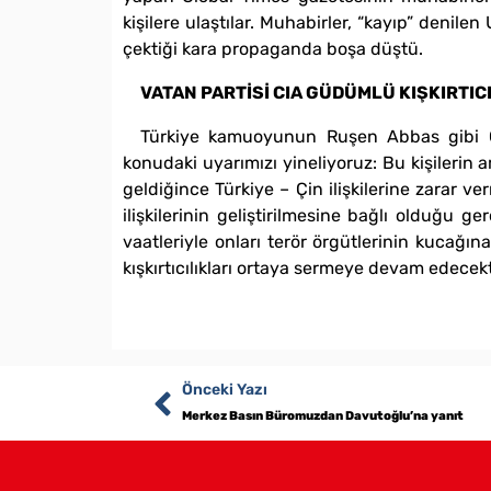
kişilere ulaştılar. Muhabirler, “kayıp” denile
çektiği kara propaganda boşa düştü.
VATAN PARTİSİ CIA GÜDÜMLÜ KIŞKIRTIC
Türkiye kamuoyunun Ruşen Abbas gibi CIA
konudaki uyarımızı yineliyoruz: Bu kişilerin 
geldiğince Türkiye – Çin ilişkilerine zarar ve
ilişkilerinin geliştirilmesine bağlı olduğu 
vaatleriyle onları terör örgütlerinin kucağı
kışkırtıcılıkları ortaya sermeye devam edecekti
Önceki Yazı
Merkez Basın Büromuzdan Davutoğlu’na yanıt