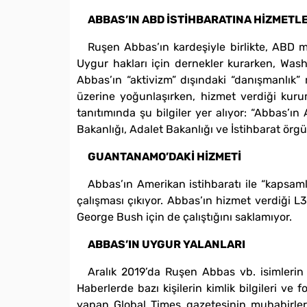
ABBAS’IN ABD İSTİHBARATINA HİZMETLE
Ruşen Abbas’ın kardeşiyle birlikte, ABD m
Uygur hakları için dernekler kurarken, Was
Abbas’ın “aktivizm” dışındaki “danışmanlık” 
üzerine yoğunlaşırken, hizmet verdiği kuruml
tanıtımında şu bilgiler yer alıyor: “Abbas’ı
Bakanlığı, Adalet Bakanlığı ve İstihbarat örgü
GUANTANAMO’DAKİ HİZMETİ
Abbas’ın Amerikan istihbaratı ile “kapsa
çalışması çıkıyor. Abbas’ın hizmet verdiği L
George Bush için de çalıştığını saklamıyor.
ABBAS’IN UYGUR YALANLARI
Aralık 2019’da Ruşen Abbas vb. isimleri
Haberlerde bazı kişilerin kimlik bilgileri ve 
yapan Global Times gazetesinin muhabirleri,