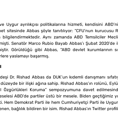
 ve Uygur ayrılıkçısı politikalarına hizmeti, kendisini ABD
et sitesinde Abbas şöyle tanıtılıyor: “CFU’nun kurucusu R
bilgilendirmektedir. Aynı zamanda ABD Temsilciler Meclis
ermişti. Senatör Marco Rubio Bayab Abbas’ı Şubat 2020’de il
ştir. Görüldüğü gibi Abbas, “ABD devlet kurumlarının sık
rlere yaslamayı başarmış.
I
kardeşi Dr. Rishad Abbas da DUK’un kıdemli danışmanı sıfatı
ek düzeyde bir ilişki ağına sahip. Rishad Abbas’ın rolünü, Eyl
nsel Özgürlükleri Koruma” sempozyumuna davet edilmesi
selesi ABD’de partiler üstü bir mesele. Biden geçtiğimiz y
. Hem Demokrat Parti ile hem Cumhuriyetçi Parti ile Uygur di
nen, bağlılık bildiren bir isim. Rishad Abbas’ın Twitter profi