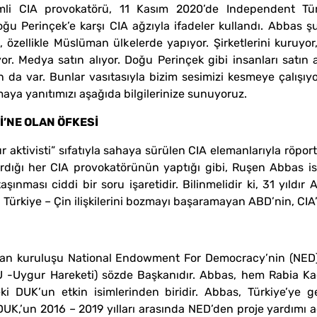
mli CIA provokatörü, 11 Kasım 2020’de Independent Tür
ğu Perinçek’e karşı CIA ağzıyla ifadeler kullandı. Abbas ş
 özellikle Müslüman ülkelerde yapıyor. Şirketlerini kuruyor, o
yor. Medya satın alıyor. Doğu Perinçek gibi insanları satın
n da var. Bunlar vasıtasıyla bizim sesimizi kesmeye çalışıyo
maya yanıtımızı aşağıda bilgilerinize sunuyoruz.
Sİ’NE OLAN ÖFKESİ
gur aktivisti” sıfatıyla sahaya sürülen CIA elemanlarıyla röpo
ıkardığı her CIA provokatörünün yaptığı gibi, Ruşen Abbas i
şınması ciddi bir soru işaretidir. Bilinmelidir ki, 31 yıld
a Türkiye – Çin ilişkilerini bozmayı başaramayan ABD’nin, CIA’n
yan kuruluşu National Endowment For Democracy’nin (NED)
 -Uygur Hareketi) sözde Başkanıdır. Abbas, hem Rabia Ka
i DUK’un etkin isimlerinden biridir. Abbas, Türkiye’ye ge
 DUK,’un 2016 – 2019 yılları arasında NED’den proje yardımı 