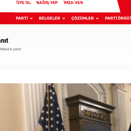
ÜYE OL
BAĞIŞ YAP
İMZA VER
PARTİ
BELGELER
ÇÖZÜMLER
PARTİ ÖRGÜ
nıt
bbas’a yanıt