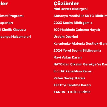
ler
Çözümler
Millî Devlet Bildirgesi
kümet Programı
Abhazya Meclisi Ile KKTC Bildiri
aporları
2023 Seçim Bildirgemiz
 Kimlik Klavuzu
100 Maddede Çalışma Hayatı
panya Malzemeleri
Üretim Devrimi
Karadeniz-Akdeniz Dostluk-Barı
2024 Yerel Seçim Bildirgemiz
Mavi Vatan Kararı
NATO’dan Çıkalım Gerekçe Ve Ka
İncirlik Kapatılsın Kararı
Vatan Savaşı Kararı
KKTC’yi Tanıtma Kararı
KANUN TEKLİFLERİMİZ