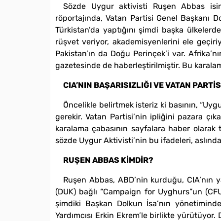
Sözde Uygur aktivisti Ruşen Abbas isi
röportajında, Vatan Partisi Genel Başkanı Do
Türkistan’da yaptığını şimdi başka ülkelerde,
rüşvet veriyor, akademisyenlerini ele geçiri
Pakistan’ın da Doğu Perinçek’i var. Afrika’nı
gazetesinde de haberleştirilmiştir. Bu karala
CIA’NIN BAŞARISIZLIĞI VE VATAN PARTİ
Öncelikle belirtmek isteriz ki basının, “Uy
gerekir. Vatan Partisi’nin ipliğini pazara ç
karalama çabasının sayfalara haber olarak ta
sözde Uygur Aktivisti’nin bu ifadeleri, aslınd
RUŞEN ABBAS KİMDİR?
Ruşen Abbas, ABD’nin kurduğu, CIA’nın 
(DUK) bağlı “Campaign for Uyghurs”un (CFU
şimdiki Başkan Dolkun İsa’nın yönetimindek
Yardımcısı Erkin Ekrem’le birlikte yürütüyor.