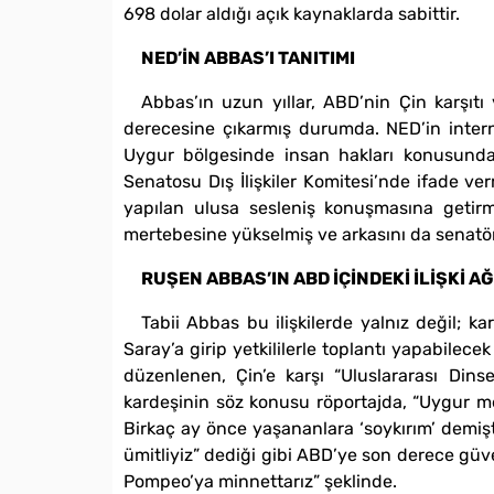
698 dolar aldığı açık kaynaklarda sabittir.
NED’İN ABBAS’I TANITIMI
Abbas’ın uzun yıllar, ABD’nin Çin karşıtı
derecesine çıkarmış durumda. NED’in intern
Uygur bölgesinde insan hakları konusunda 
Senatosu Dış İlişkiler Komitesi’nde ifade v
yapılan ulusa sesleniş konuşmasına getirmi
mertebesine yükselmiş ve arkasını da senatö
RUŞEN ABBAS’IN ABD İÇİNDEKİ İLİŞKİ AĞ
Tabii Abbas bu ilişkilerde yalnız değil; 
Saray’a girip yetkililerle toplantı yapabilec
düzenlenen, Çin’e karşı “Uluslararası Di
kardeşinin söz konusu röportajda, “Uygur me
Birkaç ay önce yaşananlara ‘soykırım’ demişti
ümitliyiz” dediği gibi ABD’ye son derece güve
Pompeo’ya minnettarız” şeklinde.