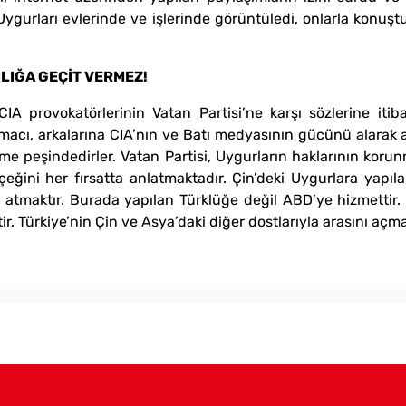
n Uygurları evlerinde ve işlerinde görüntüledi, onlarla konuş
ILIĞA GEÇİT VERMEZ!
 provokatörlerinin Vatan Partisi’ne karşı sözlerine itib
amacı, arkalarına CIA’nın ve Batı medyasının gücünü alarak a
rme peşindedirler. Vatan Partisi, Uygurların haklarının korun
gerçeğini her fırsatta anlatmaktadır. Çin’deki Uygurlara yap
na atmaktır. Burada yapılan Türklüğe değil ABD’ye hizmettir.
r. Türkiye’nin Çin ve Asya’daki diğer dostlarıyla arasını açma 