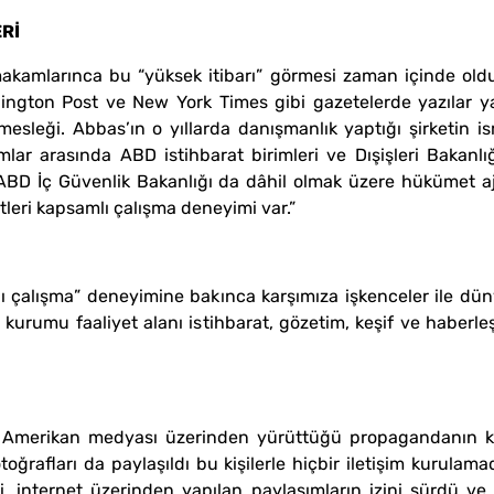
Rİ
akamlarınca bu “yüksek itibarı” görmesi zaman içinde oldu.
hington Post ve New York Times gibi gazetelerde yazılar 
mesleği. Abbas’ın o yıllarda danışmanlık yaptığı şirketin is
ar arasında ABD istihbarat birimleri ve Dışişleri Bakanlığ
n ABD İç Güvenlik Bakanlığı da dâhil olmak üzere hükümet aj
tleri kapsamlı çalışma deneyimi var.”
mlı çalışma” deneyimine bakınca karşımıza işkenceler ile 
3 kurumu faaliyet alanı istihbarat, gözetim, keşif ve haber
n Amerikan medyası üzerinden yürüttüğü propagandanın ko
fotoğrafları da paylaşıldı bu kişilerle hiçbir iletişim kurulam
 internet üzerinden yapılan paylaşımların izini sürdü ve 