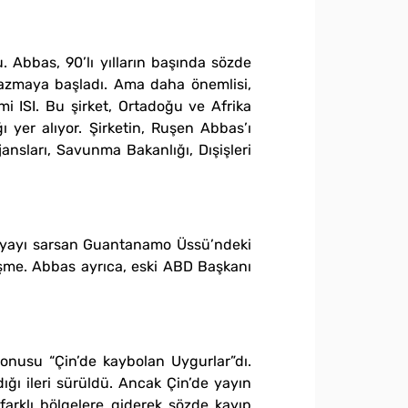
 Abbas, 90’lı yılların başında sözde
yazmaya başladı. Ama daha önemlisi,
mi ISI. Bu şirket, Ortadoğu ve Afrika
ı yer alıyor. Şirketin, Ruşen Abbas’ı
ansları, Savunma Bakanlığı, Dışişleri
dünyayı sarsan Guantanamo Üssü’ndeki
leşme. Abbas ayrıca, eski ABD Başkanı
nusu “Çin’de kaybolan Uygurlar”dı.
adığı ileri sürüldü. Ancak Çin’de yayın
farklı bölgelere giderek sözde kayıp