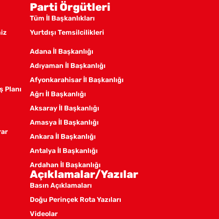
Parti Örgütleri
Tüm İl Başkanlıkları
miz
Yurtdışı Temsilcilikleri
Adana İl Başkanlığı
Adıyaman İl Başkanlığı
Afyonkarahisar İl Başkanlığı
ş Planı
Ağrı İl Başkanlığı
Aksaray İl Başkanlığı
Amasya İl Başkanlığı
rar
Ankara İl Başkanlığı
Antalya İl Başkanlığı
Ardahan İl Başkanlığı
Açıklamalar/Yazılar
Artvin İl Başkanlığı
Basın Açıklamaları
Aydın İl Başkanlığı
Doğu Perinçek Rota Yazıları
Balıkesir İl Örgütü
Videolar