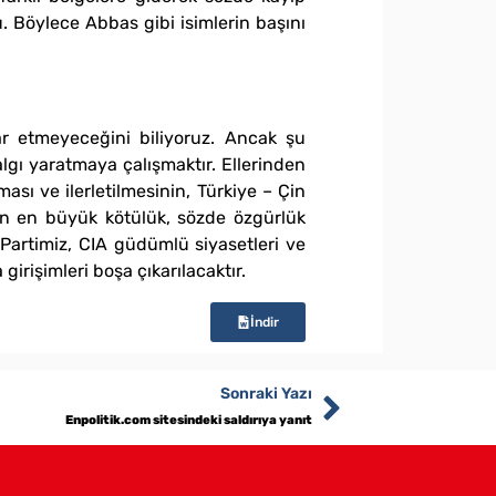
tu. Böylece Abbas gibi isimlerin başını
ar etmeyeceğini biliyoruz. Ancak şu
lgı yaratmaya çalışmaktır. Ellerinden
ması ve ilerletilmesinin, Türkiye – Çin
ılan en büyük kötülük, sözde özgürlük
 Partimiz, CIA güdümlü siyasetleri ve
girişimleri boşa çıkarılacaktır.
İndir
Sonraki Yazı
Enpolitik.com sitesindeki saldırıya yanıt