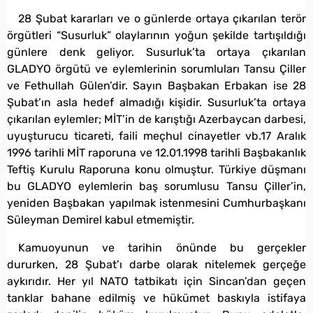
28 Şubat kararları ve o günlerde ortaya çıkarılan terör
örgütleri “Susurluk” olaylarının yoğun şekilde tartışıldığı
günlere denk geliyor. Susurluk’ta ortaya çıkarılan
GLADYO örgütü ve eylemlerinin sorumluları Tansu Çiller
ve Fethullah Gülen’dir. Sayın Başbakan Erbakan ise 28
Şubat’ın asla hedef almadığı kişidir. Susurluk’ta ortaya
çıkarılan eylemler; MİT’in de karıştığı Azerbaycan darbesi,
uyuşturucu ticareti, faili meçhul cinayetler vb.17 Aralık
1996 tarihli MİT raporuna ve 12.01.1998 tarihli Başbakanlık
Teftiş Kurulu Raporuna konu olmuştur. Türkiye düşmanı
bu GLADYO eylemlerin baş sorumlusu Tansu Çiller’in,
yeniden Başbakan yapılmak istenmesini Cumhurbaşkanı
Süleyman Demirel kabul etmemiştir.
Kamuoyunun ve tarihin önünde bu gerçekler
dururken, 28 Şubat’ı darbe olarak nitelemek gerçeğe
aykırıdır. Her yıl NATO tatbikatı için Sincan’dan geçen
tanklar bahane edilmiş ve hükümet baskıyla istifaya