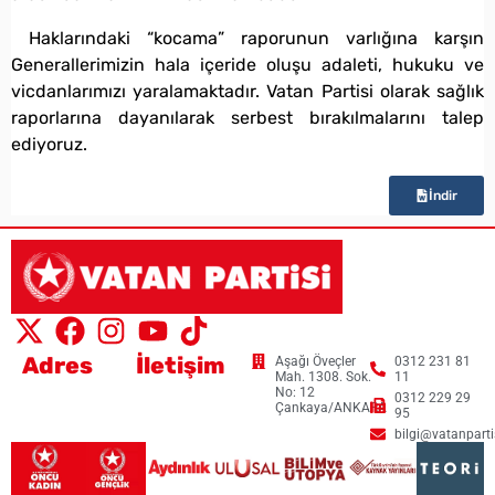
Haklarındaki “kocama” raporunun varlığına karşın
Generallerimizin hala içeride oluşu adaleti, hukuku ve
vicdanlarımızı yaralamaktadır. Vatan Partisi olarak sağlık
raporlarına dayanılarak serbest bırakılmalarını talep
ediyoruz.
İndir
Adres
İletişim
Aşağı Öveçler
0312 231 81
Mah. 1308. Sok.
11
No: 12
0312 229 29
Çankaya/ANKARA
95
bilgi@vatanpartis