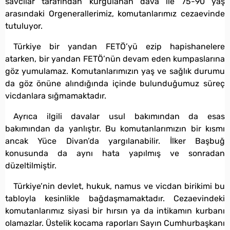
savcılar tarafından kurgulanan dava ile 75-90 yaş
arasındaki Orgenerallerimiz, komutanlarımız cezaevinde
tutuluyor.
Türkiye bir yandan FETÖ’yü ezip hapishanelere
atarken, bir yandan FETÖ’nün devam eden kumpaslarına
göz yumulamaz. Komutanlarımızın yaş ve sağlık durumu
da göz önüne alındığında içinde bulunduğumuz süreç
vicdanlara sığmamaktadır.
Ayrıca ilgili davalar usul bakımından da esas
bakımından da yanlıştır. Bu komutanlarımızın bir kısmı
ancak Yüce Divan’da yargılanabilir. İlker Başbuğ
konusunda da aynı hata yapılmış ve sonradan
düzeltilmiştir.
Türkiye’nin devlet, hukuk, namus ve vicdan birikimi bu
tabloyla kesinlikle bağdaşmamaktadır. Cezaevindeki
komutanlarımız siyasi bir hırsın ya da intikamın kurbanı
olamazlar. Üstelik kocama raporları Sayın Cumhurbaşkanı