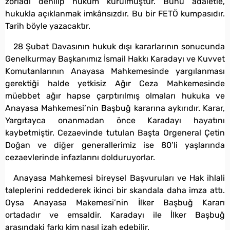
zorladı denilip hüküm kurulmuştur. Bunu adaletle,
hukukla açıklanmak imkânsızdır. Bu bir FETÖ kumpasıdır.
Tarih böyle yazacaktır.
28 Şubat Davasının hukuk dışı kararlarının sonucunda
Genelkurmay Başkanımız İsmail Hakkı Karadayı ve Kuvvet
Komutanlarının Anayasa Mahkemesinde yargılanması
gerektiği halde yetkisiz Ağır Ceza Mahkemesinde
müebbet ağır hapse çarptırılmış olmaları hukuka ve
Anayasa Mahkemesi’nin Başbuğ kararına aykırıdır. Karar,
Yargıtayca onanmadan önce Karadayı hayatını
kaybetmiştir. Cezaevinde tutulan Başta Orgeneral Çetin
Doğan ve diğer generallerimiz ise 80’li yaşlarında
cezaevlerinde infazlarını dolduruyorlar.
Anayasa Mahkemesi bireysel Başvuruları ve Hak ihlali
taleplerini reddederek ikinci bir skandala daha imza attı.
Oysa Anayasa Makemesi’nin İlker Başbuğ Kararı
ortadadır ve emsaldir. Karadayı ile İlker Başbuğ
arasındaki farkı kim nasıl izah edebilir.