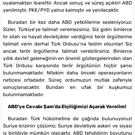
oyalamaktan ibarettir. Ancak sonuç ve süreç açıktır! ABD
yenilmiştir. PKK/PYD yalnız kalmıştır ve yenilecektir.
Buradan bir kez daha ABD yetkililerine sesleniyoruz:
Sizler, Türkiye’ye talimat veremezsiniz. Siz gidin binlerce
tır silah ve hayali devletçikler verdiğiniz terör örgütlerine
talimat verin derhal Türk Ordusu’na teslim olsunlar! Siz
ancak terör örgütlerine talimat verebilirsiniz. Binlerce
yıllık devlet geleneğinin en önemli göstergelerinden olan
Türk Ordusu karşısında terör örgütünün hiçbir şansı
bulunmamaktadır. Nitekim daha önceki operasyonların
neticesi ortadadır. Süreç ordumuzun mutlak zaferiyle
sonuçlanacaktır. Bundan en ufak bir kuşkumuz
bulunmamaktadır.
ABD’ye Cevabı Şam’da Elçiliğimizi Açarak Verelim!
Buradan Türk hükümetine de çağrıda bulunuyoruz!
Suriye krizinin çözümü; Suriye devletiyle askeri ve siyasi
iş birliğiyle mümkün olacaktır. ABD tehdidinin boyutunu