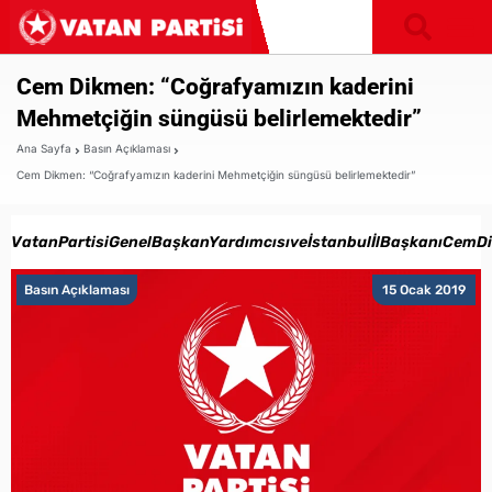
Cem Dikmen: “Coğrafyamızın kaderini
Mehmetçiğin süngüsü belirlemektedir”
Ana Sayfa
Basın Açıklaması
Cem Dikmen: “Coğrafyamızın kaderini Mehmetçiğin süngüsü belirlemektedir”
VatanPartisiGenelBaşkanYardımcısıveİstanbulİlBaşkanıCemD
Basın Açıklaması
15 Ocak 2019