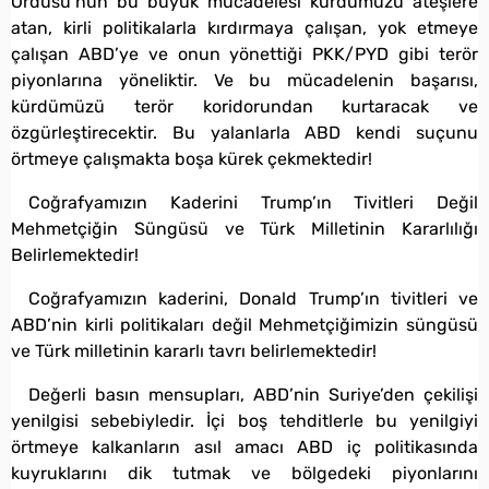
Ordusu’nun bu büyük mücadelesi kürdümüzü ateşlere
atan, kirli politikalarla kırdırmaya çalışan, yok etmeye
çalışan ABD’ye ve onun yönettiği PKK/PYD gibi terör
piyonlarına yöneliktir. Ve bu mücadelenin başarısı,
kürdümüzü terör koridorundan kurtaracak ve
özgürleştirecektir. Bu yalanlarla ABD kendi suçunu
örtmeye çalışmakta boşa kürek çekmektedir!
Coğrafyamızın Kaderini Trump’ın Tivitleri Değil
Mehmetçiğin Süngüsü ve Türk Milletinin Kararlılığı
Belirlemektedir!
Coğrafyamızın kaderini, Donald Trump’ın tivitleri ve
ABD’nin kirli politikaları değil Mehmetçiğimizin süngüsü
ve Türk milletinin kararlı tavrı belirlemektedir!
Değerli basın mensupları, ABD’nin Suriye’den çekilişi
yenilgisi sebebiyledir. İçi boş tehditlerle bu yenilgiyi
örtmeye kalkanların asıl amacı ABD iç politikasında
kuyruklarını dik tutmak ve bölgedeki piyonlarını