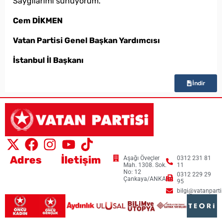
Saygılarımı sunuyorum.”
Cem DİKMEN
Vatan Partisi Genel Başkan Yardımcısı
İstanbul İl Başkanı
İndir
Adres
İletişim
Aşağı Öveçler
0312 231 81
Mah. 1308. Sok.
11
No: 12
0312 229 29
Çankaya/ANKARA
95
bilgi@vatanpartis