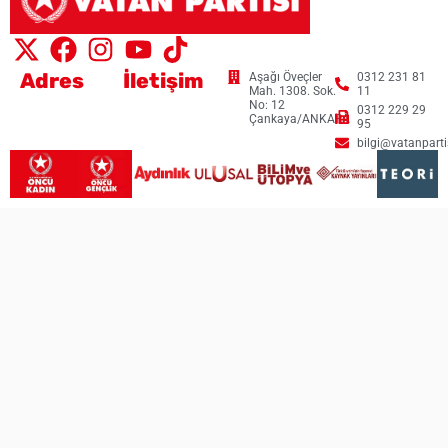
Adres
İletişim
Aşağı Öveçler
0312 231 81
Mah. 1308. Sok.
11
No: 12
0312 229 29
Çankaya/ANKARA
95
bilgi@vatanpartis