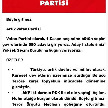
Böyle gitmez
Artık Vatan Partisi
Vatan Partisi olarak, 1 Kasım seçimine bütün seçim
çevrelerinde 550 adayla giriyoruz. Aday listelerimizi
Yüksek Seçim Kurulu’na bugün veriyoruz.
ÖZETLER
·
Türkiye, artık devlet ve millet olarak,
Küresel devletlerin üzerimize sürdüğü Bölücü
Teröre karşı topyekun mücadele dönemine
girmiştir.
·
AKP iktidarının PKK ile el ele yaptığı Açılım,
Mehmetçiğe kurşun olarak döndü. Böyle gitmez!
Terör Örgütü Meclisin göbeğine oturtuldu.