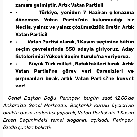
zamanı gelmiştir. Artık Vatan Partisi!
·
Türkiye, yeniden 7 Haziran çıkmazına
dönemez. Vatan Partisi’nin bulunmadığı bir
Meclis, yalnız ve yalnız çözümsüzlük üretir. Artık
Vatan Partisi!
·
Vatan Partisi olarak, 1 Kasım seçimine bütün
seçim çevrelerinde 550 adayla giriyoruz. Aday
listelerimizi Yüksek Seçim Kurulu’na veriyoruz.
·
Büyük Türk milleti, Bataktakileri bırak, Artık
Vatan Partisi’ne görev ver! Çaresizleri ve
çırpınanları bırak, artık Vatan Partisi’ne kuvvet
ver!
Genel Başkan Doğu Perinçek, bugün saat 12.00’de
Ankara’da Genel Merkezde, Başkanlık Kurulu üyeleriyle
birlikte basın toplantısı yaparak, Vatan Partisi’nin 1 Kasım
Erken Seçimindeki temel sloganını açıkladı. Perinçek,
özetle şunları belirtti: