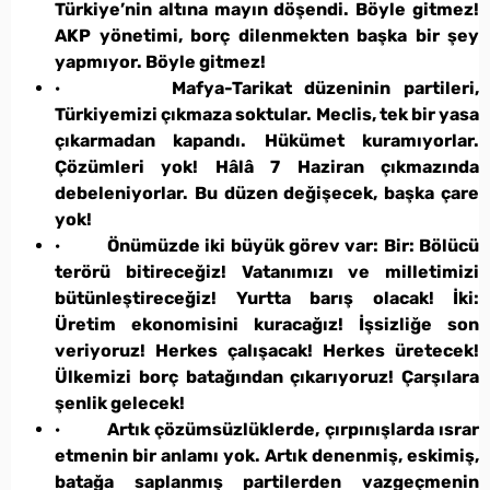
Türkiye’nin altına mayın döşendi. Böyle gitmez!
AKP yönetimi, borç dilenmekten başka bir şey
yapmıyor. Böyle gitmez!
·
Mafya-Tarikat düzeninin partileri,
Türkiyemizi çıkmaza soktular. Meclis, tek bir yasa
çıkarmadan kapandı. Hükümet kuramıyorlar.
Çözümleri yok! Hâlâ 7 Haziran çıkmazında
debeleniyorlar. Bu düzen değişecek, başka çare
yok!
·
Önümüzde iki büyük görev var: Bir: Bölücü
terörü bitireceğiz! Vatanımızı ve milletimizi
bütünleştireceğiz! Yurtta barış olacak! İki:
Üretim ekonomisini kuracağız! İşsizliğe son
veriyoruz! Herkes çalışacak! Herkes üretecek!
Ülkemizi borç batağından çıkarıyoruz! Çarşılara
şenlik gelecek!
·
Artık çözümsüzlüklerde, çırpınışlarda ısrar
etmenin bir anlamı yok. Artık denenmiş, eskimiş,
batağa saplanmış partilerden vazgeçmenin