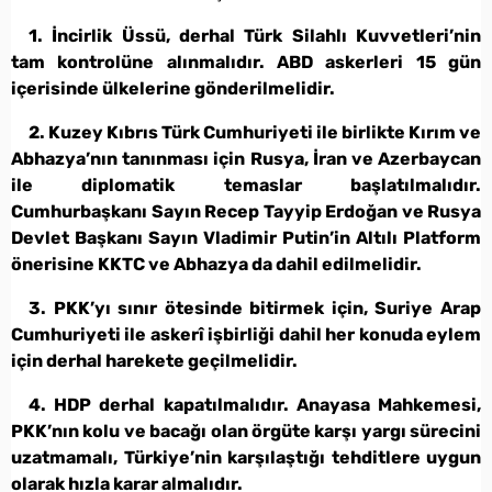
1. İncirlik Üssü, derhal Türk Silahlı Kuvvetleri’nin
tam kontrolüne alınmalıdır. ABD askerleri 15 gün
içerisinde ülkelerine gönderilmelidir.
2. Kuzey Kıbrıs Türk Cumhuriyeti ile birlikte Kırım ve
Abhazya’nın tanınması için Rusya, İran ve Azerbaycan
ile diplomatik temaslar başlatılmalıdır.
Cumhurbaşkanı Sayın Recep Tayyip Erdoğan ve Rusya
Devlet Başkanı Sayın Vladimir Putin’in Altılı Platform
önerisine KKTC ve Abhazya da dahil edilmelidir.
3. PKK’yı sınır ötesinde bitirmek için, Suriye Arap
Cumhuriyeti ile askerî işbirliği dahil her konuda eylem
için derhal harekete geçilmelidir.
4. HDP derhal kapatılmalıdır. Anayasa Mahkemesi,
PKK’nın kolu ve bacağı olan örgüte karşı yargı sürecini
uzatmamalı, Türkiye’nin karşılaştığı tehditlere uygun
olarak hızla karar almalıdır.