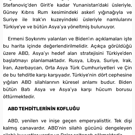
Stefanoviç’den Girit’e kadar Yunanistan’daki üsleriyle,
Güney Kıbrıs Rum kesimindeki askerî yığınağıyla ve
Suriye ile Irak’ın kuzeyindeki üsleriyle namlularını
Türkiye’ye ve bütün Asya’ya yöneltmiş bulunuyor.
Ermeni Soykırımı yalanları ve Biden’ın açıklamaları işte
bu harita içinde değerlendirilmelidir. Açıkça görüldüğü
üzere ABD, Asya’yı hedef alan stratejisini Türkiye’den
başlatmayı planlamaktadır. Rusya, Libya, Suriye, Irak,
İran, Azerbaycan, Orta Asya Türk Cumhuriyetleri ve Çin
de bu tehditle karşı karşıyadır. Türkiye’nin dört cephesine
yığılan ABD silahlarının küresel anlamı budur. Biden
bütün Batı Asya ve Asya’ya karşı hücum borusu
öttürmektedir.
ABD TEHDİTLERİNİN KOFLUĞU
ABD, yenilen ve inişe geçen emperyalisttir. Tek dişi
kalmış canavardır. ABD’nin silahlı gücünü dengeleyen