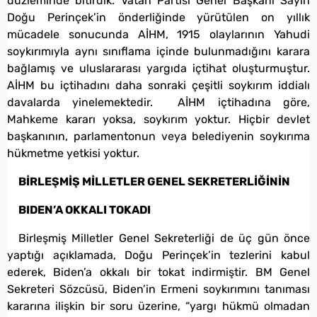
düzleminde bitirdik. Vatan Partisi Genel Başkanı Sayın
Doğu Perinçek’in önderliğinde yürütülen on yıllık
mücadele sonucunda AİHM, 1915 olaylarının Yahudi
soykırımıyla aynı sınıflama içinde bulunmadığını karara
bağlamış ve uluslararası yargıda içtihat oluşturmuştur.
AİHM bu içtihadını daha sonraki çeşitli soykırım iddialı
davalarda yinelemektedir. AİHM içtihadına göre,
Mahkeme kararı yoksa, soykırım yoktur. Hiçbir devlet
başkanının, parlamentonun veya belediyenin soykırıma
hükmetme yetkisi yoktur.
BİRLEŞMİŞ MİLLETLER GENEL SEKRETERLİĞİNİN
BIDEN’A OKKALI TOKADI
Birleşmiş Milletler Genel Sekreterliği de üç gün önce
yaptığı açıklamada, Doğu Perinçek’in tezlerini kabul
ederek, Biden’a okkalı bir tokat indirmiştir. BM Genel
Sekreteri Sözcüsü, Biden’in Ermeni soykırımını tanıması
kararına ilişkin bir soru üzerine, “yargı hükmü olmadan