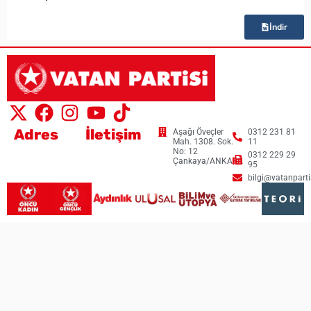
İndir
Adres
İletişim
Aşağı Öveçler
0312 231 81
Mah. 1308. Sok.
11
No: 12
0312 229 29
Çankaya/ANKARA
95
bilgi@vatanpartis