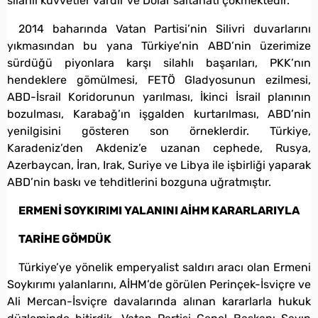
silahlı kuvvetler vardır ve Dolar saltanatı çökmektedir.
2014 baharında Vatan Partisi’nin Silivri duvarlarını
yıkmasından bu yana Türkiye’nin ABD’nin üzerimize
sürdüğü piyonlara karşı silahlı başarıları, PKK’nın
hendeklere gömülmesi, FETÖ Gladyosunun ezilmesi,
ABD-İsrail Koridorunun yarılması, İkinci İsrail planının
bozulması, Karabağ’ın işgalden kurtarılması, ABD’nin
yenilgisini gösteren son örneklerdir. Türkiye,
Karadeniz’den Akdeniz’e uzanan cephede, Rusya,
Azerbaycan, İran, Irak, Suriye ve Libya ile işbirliği yaparak
ABD’nin baskı ve tehditlerini bozguna uğratmıştır.
ERMENİ SOYKIRIMI YALANINI AİHM KARARLARIYLA
TARİHE GÖMDÜK
Türkiye’ye yönelik emperyalist saldırı aracı olan Ermeni
Soykırımı yalanlarını, AİHM’de görülen Perinçek-İsviçre ve
Ali Mercan-İsviçre davalarında alınan kararlarla hukuk