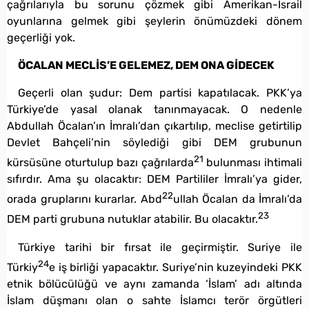
çağrılarıyla bu sorunu çözmek gibi Amerikan-İsrail
oyunlarına gelmek gibi şeylerin önümüzdeki dönem
geçerliği yok.
ÖCALAN MECLİS’E GELEMEZ, DEM ONA GİDECEK
Geçerli olan şudur: Dem partisi kapatılacak. PKK’ya
Türkiye’de yasal olanak tanınmayacak. O nedenle
Abdullah Öcalan’ın İmralı’dan çıkartılıp, meclise getirtilip
Devlet Bahçeli’nin söylediği gibi DEM grubunun
21
kürsüsüne oturtulup bazı çağrılarda
bulunması ihtimali
sıfırdır. Ama şu olacaktır: DEM Partililer İmralı’ya gider,
22
orada gruplarını kurarlar. Abd
ullah Öcalan da İmralı’da
23
DEM parti grubuna nutuklar atabilir. Bu olacaktır.
Türkiye tarihi bir fırsat ile geçirmiştir. Suriye ile
24
Türkiy
e iş birliği yapacaktır. Suriye’nin kuzeyindeki PKK
etnik bölücülüğü ve aynı zamanda ‘İslam’ adı altında
İslam düşmanı olan o sahte İslamcı terör örgütleri