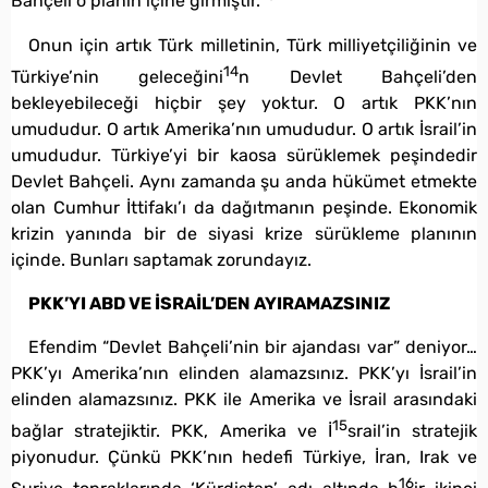
Bahçeli o planın içine girmiştir.
Onun için artık Türk milletinin, Türk milliyetçiliğinin ve
14
Türkiye’nin geleceğini
n Devlet Bahçeli’den
bekleyebileceği hiçbir şey yoktur. O artık PKK’nın
umududur. O artık Amerika’nın umududur. O artık İsrail’in
umududur. Türkiye’yi bir kaosa sürüklemek peşindedir
Devlet Bahçeli. Aynı zamanda şu anda hükümet etmekte
olan Cumhur İttifakı’ı da dağıtmanın peşinde. Ekonomik
krizin yanında bir de siyasi krize sürükleme planının
içinde. Bunları saptamak zorundayız.
PKK’YI ABD VE İSRAİL’DEN AYIRAMAZSINIZ
Efendim “Devlet Bahçeli’nin bir ajandası var” deniyor…
PKK’yı Amerika’nın elinden alamazsınız. PKK’yı İsrail’in
elinden alamazsınız. PKK ile Amerika ve İsrail arasındaki
15
bağlar stratejiktir. PKK, Amerika ve İ
srail’in stratejik
piyonudur. Çünkü PKK’nın hedefi Türkiye, İran, Irak ve
16