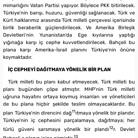
mimarlığını Vatan Partisi yapıyor. Böylece PKK bitirilecek.
Türkiye’nin barışı, huzuru, güvenliği sağlanacak. Türk ve
Kürt halklarımız arasında Türk milleti çerçevesi içerisinde
birlik beraberlik güçlendirilecek. Ve Amerika Birleşik
Devletleri’nin Yunanistan’da Ege kıyılarına yaptığı
yığınağa karşı iç cephe kuvvetlendirilecek. Bahçeli bu
plana karşı Amerika-İsrail planını Türkiye’nin önüne
koymaktadır.
İÇ CEPHEYİ DAĞITMAYA YÖNELİK BİR PLAN
Türk milleti bu planı kabul etmeyecek. Türk milleti bu
planı bugünden çöpe atmıştır. MHP’nin Türk milleti
uğruna hayatını ortaya koymuş insanları ve yöneticileri
de bu plana hiçbir şekilde teslim olmayacaklardır. Bu
11
plan Türkiye’nin direncini dağ
ıtmaya yönelik bir plandır.
Türkiye’nin iç cephesini parçalamaya, dağıtmaya; her
12
türlü güveni sarsmaya yönelik bir plandı
r. Devlet
13