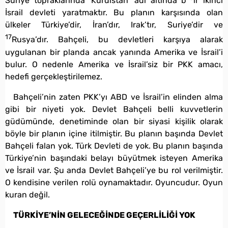
Suriye topraklarında ‘Kürdistan’ adı altında b
ir ikinci
İsrail devleti yaratmaktır. Bu planın karşısında olan
ülkeler Türkiye’dir, İran’dır, Irak’tır, Suriye’dir ve
17
Rusya’dır. Bahçeli, bu devletleri karşıya alarak
uygulanan bir planda ancak yanında Amerika ve İsrail’i
bulur. O nedenle Amerika ve İsrail’siz bir PKK amacı,
hedefi gerçekleştirilemez.
Bahçeli’nin zaten PKK’yı ABD ve İsrail’in elinden alma
gibi bir niyeti yok. Devlet Bahçeli belli kuvvetlerin
güdümünde, denetiminde olan bir siyasi kişilik olarak
böyle bir planın içine itilmiştir. Bu planın başında Devlet
Bahçeli falan yok. Türk Devleti de yok. Bu planın başında
Türkiye’nin başındaki belayı büyütmek isteyen Amerika
ve İsrail var. Şu anda Devlet Bahçeli’ye bu rol verilmiştir.
O kendisine verilen rolü oynamaktadır. Oyuncudur. Oyun
kuran değil.
TÜRKİYE’NİN GELECEĞİNDE GEÇERLİLİĞİ YOK