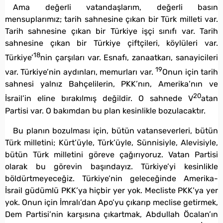
Ama değerli vatandaşlarım, değerli basın
mensuplarımız; tarih sahnesine çıkan bir Türk milleti var.
Tarih sahnesine çıkan bir Türkiye işçi sınıfı var. Tarih
sahnesine çıkan bir Türkiye çiftçileri, köylüleri var.
18
Türkiye’
nin çarşıları var. Esnafı, zanaatkarı, sanayicileri
19
var. Türkiye’nin aydınları, memurları var.
Onun için tarih
sahnesi yalnız Bahçelilerin, PKK’nın, Amerika’nın ve
20
İsrail’in eline bırakılmış değildir. O sahnede V
atan
Partisi var. O bakımdan bu plan kesinlikle bozulacaktır.
Bu planın bozulması için, bütün vatanseverleri, bütün
Türk milletini; Kürt’üyle, Türk’üyle, Sünnisiyle, Alevisiyle,
bütün Türk milletini göreve çağırıyoruz. Vatan Partisi
olarak bu görevin başındayız. Türkiye’yi kesinlikle
böldürtmeyeceğiz. Türkiye’nin geleceğinde Amerika-
İsrail güdümlü PKK’ya hiçbir yer yok. Mecliste PKK’ya yer
yok. Onun için İmralı’dan Apo’yu çıkarıp meclise getirmek,
Dem Partisi’nin karşısına çıkartmak, Abdullah Öcalan’ın