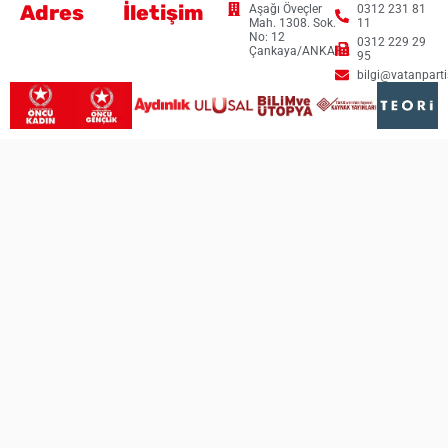
Adres
İletişim
Aşağı Öveçler
0312 231 81
Mah. 1308. Sok.
11
No: 12
0312 229 29
Çankaya/ANKARA
95
bilgi@vatanpartis