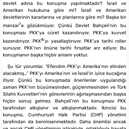
devlet adına bu konuşma yapılmaktadır? İsrail ve
Amerikan hukukuna göre mi? İsrail ve Amerikan
devletlerinin kararlarına ve planlarına göre mi? Başka bir
7
manzar
a gözükmüyor. Çünkü Devlet Bahçeli’nin bu
konuşması PKK’ya cüret kazandırıyor. PKK’ya kuvvet
8
kazandırıyor. PKK
‘yı yasallaştırıyor. PKK’ya tarihi roller
sunuyor. PKK’nın önüne tarihi fırsatlar arz ediyor. Bu
konuşmanın başka hiçbir anlamı yoktur.
Şu tür yorumlar, “Efendim PKK’yı Amerika’nın elinden
alacakmış…” PKK’yı Amerika’nın ve İsrail’in iyice kucağına
itiyor. Çünkü bu konuşmada önerilenler uygulandığı
zaman PKK’nın büyümesinden, güçlenmesinden ve Türk
Silahlı Kuvvetleri’nin görevlerinin ağırlaşmasından başka
hiçbir sonuç gelmez. Bahçeli’nin bu konuşması PKK
tarafından alkışlanır ve alkışlanmaktadır. İkincisi bu
konuşma, Cumhuriyet Halk Partisi (CHP) yönetimi
tarafından da benimsenmektedir. Daha önemlisi ancak
ve ancak CHP yönetiminin iştirakiyle, ortaklığıyla hayata