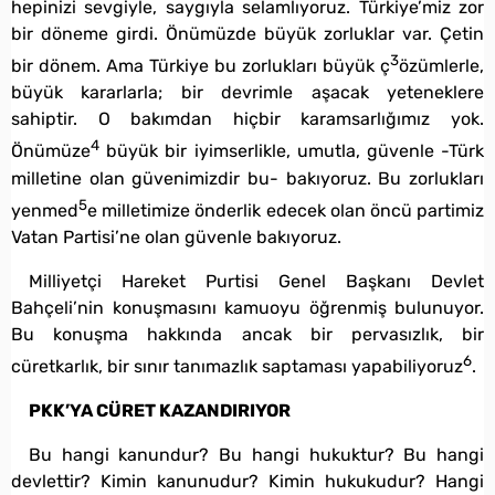
hepinizi sevgiyle, saygıyla selamlıyoruz. Türkiye’miz zor
bir döneme girdi. Önümüzde büyük zorluklar var. Çetin
3
bir dönem. Ama Türkiye bu zorlukları büyük ç
özümlerle,
büyük kararlarla; bir devrimle aşacak yeteneklere
sahiptir. O bakımdan hiçbir karamsarlığımız yok.
4
Önümüze
büyük bir iyimserlikle, umutla, güvenle -Türk
milletine olan güvenimizdir bu- bakıyoruz. Bu zorlukları
5
yenmed
e milletimize önderlik edecek olan öncü partimiz
Vatan Partisi’ne olan güvenle bakıyoruz.
Milliyetçi Hareket Purtisi Genel Başkanı Devlet
Bahçeli’nin konuşmasını kamuoyu öğrenmiş bulunuyor.
Bu konuşma hakkında ancak bir pervasızlık, bir
6
cüretkarlık, bir sınır tanımazlık saptaması yapabiliyoruz
.
PKK’YA CÜRET KAZANDIRIYOR
Bu hangi kanundur? Bu hangi hukuktur? Bu hangi
devlettir? Kimin kanunudur? Kimin hukukudur? Hangi