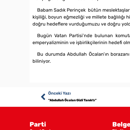
Babam Sadık Perinçek bütün meslektaşları v
kişiliği, boyun eğmezliği ve millete bağlılığı 
doğru hedeflere vurduğumuzu ve doğru yold
Bugün Vatan Partisi’nde bulunan komuta
emperyalizminin ve işbirlikçilerinin hedefi ol
Bu durumda Abdullah Öcalan’ın borazanı da N
biliniyor.
Önceki Yazı
“Abdullah Öcalan Gizli Tanıktı”
Parti
Belge