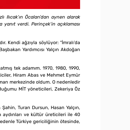
lı Ilıcak’ın Öcalan’dan aynen alarak
 yanıt verdi. Perinçek’in açıklaması
. Kendi ağzıyla söylüyor: “İmralı’da
e Başbakan Yardımcısı Yalçın Akdoğan
yatmış tek adamım. 1970, 1980, 1990,
eticiler, Hiram Abas ve Mehmet Eymür
 zaman merkezinde oldum. O nedenledir
duğumu MİT yöneticileri, Zekeriya Öz
 Şahin, Turan Dursun, Hasan Yalçın,
ydınları ve kültür üreticileri ile 40
edenle Türkiye gericiliğinin ötesinde,