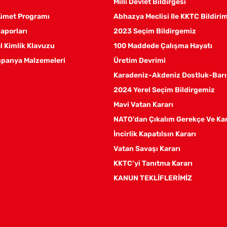
Millî Devlet Bildirgesi
kümet Programı
Abhazya Meclisi Ile KKTC Bildiri
aporları
2023 Seçim Bildirgemiz
 Kimlik Klavuzu
100 Maddede Çalışma Hayatı
panya Malzemeleri
Üretim Devrimi
Karadeniz-Akdeniz Dostluk-Barı
2024 Yerel Seçim Bildirgemiz
Mavi Vatan Kararı
NATO’dan Çıkalım Gerekçe Ve Ka
İncirlik Kapatılsın Kararı
Vatan Savaşı Kararı
KKTC’yi Tanıtma Kararı
KANUN TEKLİFLERİMİZ