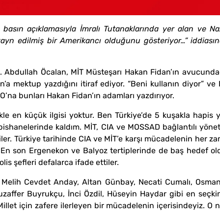
basın açıklamasıyla İmralı Tutanaklarında yer alan ve Naz
zayn edilmiş bir Amerikancı olduğunu gösteriyor…” iddiasına
. Abdullah Öcalan, MİT Müsteşarı Hakan Fidan’ın avucundadır
’a mektup yazdığını itiraf ediyor. “Beni kullanın diyor” v
’na bunları Hakan Fidan’ın adamları yazdırıyor.
kle en küçük ilgisi yoktur. Ben Türkiye’de 5 kuşakla hapis 
apishanelerinde kaldım. MİT, CIA ve MOSSAD bağlantılı yön
diler. Türkiye tarihinde CIA ve MİT’e karşı mücadelenin her
 En son Ergenekon ve Balyoz tertiplerinde de baş hedef ol
s şefleri defalarca ifade ettiler.
, Melih Cevdet Anday, Altan Günbay, Necati Cumalı, Osman
affer Buyrukçu, İnci Özdil, Hüseyin Haydar gibi en seçkin a
illet için zafere ilerleyen bir mücadelenin içerisindeyiz. O n