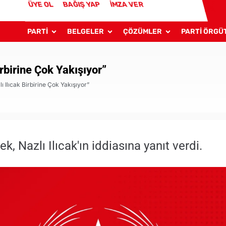
ÜYE OL
BAĞIŞ YAP
İMZA VER
PARTİ
BELGELER
ÇÖZÜMLER
PARTİ ÖRGÜ
rbirine Çok Yakışıyor”
ı Ilıcak Birbirine Çok Yakışıyor”
 Nazlı Ilıcak'ın iddiasına yanıt verdi.