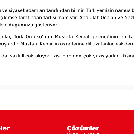
e siyaset adamları tarafından bilinir. Türkiyemizin namus bi
hiç kimse tarafından tartışılmamıştır. Abdullah Öcalan ve Nazlı
a olduğumuzu gösteriyor.
nlar, Türk Ordusu’nun Mustafa Kemal geleneğinin en kara
muşlardır. Mustafa Kemal’in askerlerine dil uzatanlar, eskide
azlı Ilıcak oluyor. İkisi birbirine çok yakışıyorlar. İkisinin
ler
Çözümler