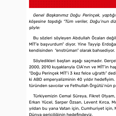
Genel Başkanımız Doğu Perinçek, yaptığı 
köşesine taşıdığı “Tüm veriler, Doğu’nun di
şöyle:
Bu sözleri söyleyen Abdullah Öcalan değil
MİT’e başvurdum” diyor. Yine Tayyip Erdoğan
kendisinden “enstrüman” olarak bahsediyor. O
Söyledikleri baştan aşağı saçmadır. Gerçe
2000, 2010 kuşaklarıyla CIA’nın ve MİT’in h
“Doğu Perinçek MİT’i 3 kez felce uğrattı” de
ki ABD emperyalizminin 40 yıldır hedefiyim.
türünden savcılar ve Fethullah Örgütü’nün poli
Türkiyemizin Cemal Süreya, Fikret Otyam
Erkan Yücel, Sarper Özsan, Levent Kırca, Muz
yıldan bu yana Vatan için, Cumhuriyet için, M
Dünya gericiliğinin hedefindeyiz.