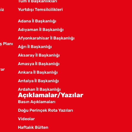
Tüm İl Başkanlıkları
miz
Yurtdışı Temsilcilikleri
Adana İl Başkanlığı
Adıyaman İl Başkanlığı
Afyonkarahisar İl Başkanlığı
ş Planı
Ağrı İl Başkanlığı
Aksaray İl Başkanlığı
Amasya İl Başkanlığı
rar
Ankara İl Başkanlığı
Antalya İl Başkanlığı
Ardahan İl Başkanlığı
Açıklamalar/Yazılar
Artvin İl Başkanlığı
Basın Açıklamaları
Aydın İl Başkanlığı
Doğu Perinçek Rota Yazıları
Balıkesir İl Örgütü
Videolar
Batman İl Başkanlığı
Haftalık Bülten