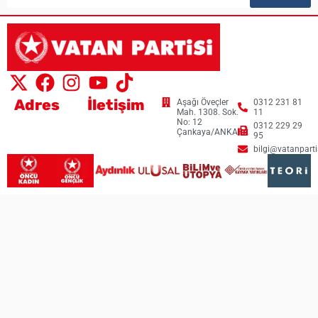
Adres
İletişim
Aşağı Öveçler
0312 231 81
Mah. 1308. Sok.
11
No: 12
0312 229 29
Çankaya/ANKARA
95
bilgi@vatanpartis