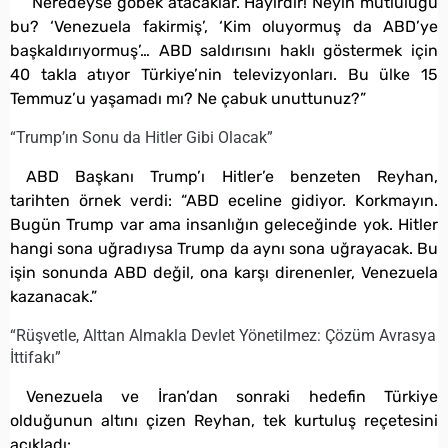
“Neredeyse göbek atacaklar. Hayırdır! Neyin mutluluğu
bu? ‘Venezuela fakirmiş’, ‘Kim oluyormuş da ABD’ye
başkaldırıyormuş’… ABD saldırısını haklı göstermek için
40 takla atıyor Türkiye’nin televizyonları. Bu ülke 15
Temmuz’u yaşamadı mı? Ne çabuk unuttunuz?”
“Trump’ın Sonu da Hitler Gibi Olacak”
ABD Başkanı Trump’ı Hitler’e benzeten Reyhan,
tarihten örnek verdi: “ABD eceline gidiyor. Korkmayın.
Bugün Trump var ama insanlığın geleceğinde yok. Hitler
hangi sona uğradıysa Trump da aynı sona uğrayacak. Bu
işin sonunda ABD değil, ona karşı direnenler, Venezuela
kazanacak.”
“Rüşvetle, Alttan Almakla Devlet Yönetilmez: Çözüm Avrasya
İttifakı”
Venezuela ve İran’dan sonraki hedefin Türkiye
olduğunun altını çizen Reyhan, tek kurtuluş reçetesini
açıkladı: