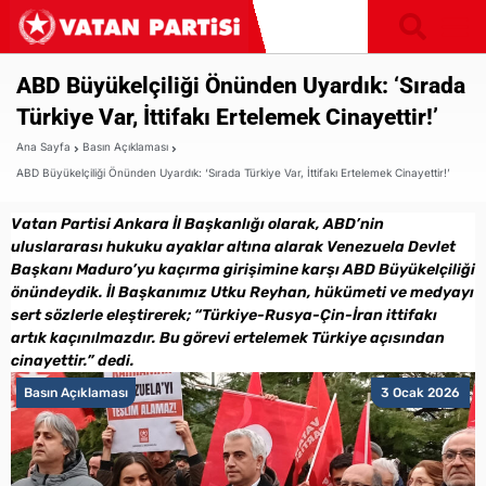
ABD Büyükelçiliği Önünden Uyardık: ‘Sırada
Türkiye Var, İttifakı Ertelemek Cinayettir!’
Ana Sayfa
Basın Açıklaması
ABD Büyükelçiliği Önünden Uyardık: ‘Sırada Türkiye Var, İttifakı Ertelemek Cinayettir!’
Vatan Partisi Ankara İl Başkanlığı olarak, ABD’nin
uluslararası hukuku ayaklar altına alarak Venezuela Devlet
Başkanı Maduro’yu kaçırma girişimine karşı ABD Büyükelçiliği
önündeydik. İl Başkanımız Utku Reyhan, hükümeti ve medyayı
sert sözlerle eleştirerek; “Türkiye-Rusya-Çin-İran ittifakı
artık kaçınılmazdır. Bu görevi ertelemek Türkiye açısından
cinayettir.” dedi.
Basın Açıklaması
3 Ocak 2026