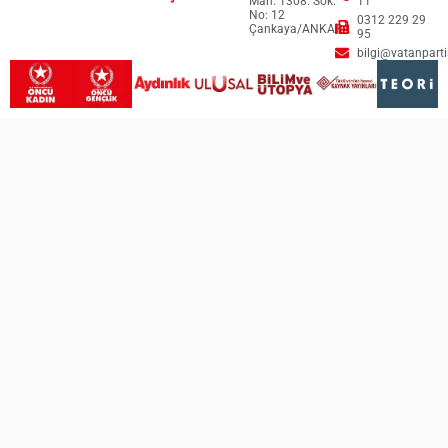
Mah. 1308. Sok.
11
No: 12
0312 229 29
Çankaya/ANKARA
95
bilgi@vatanpartis