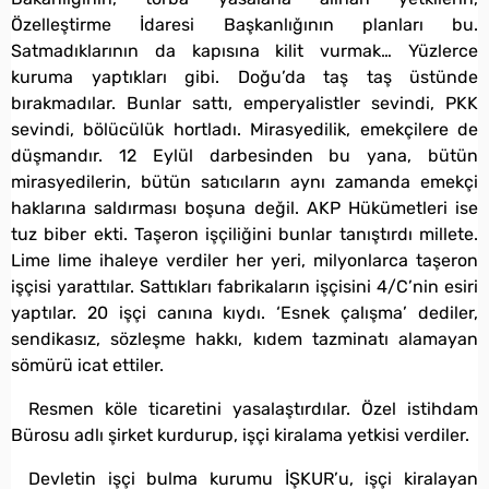
Özelleştirme İdaresi Başkanlığının planları bu.
Satmadıklarının da kapısına kilit vurmak… Yüzlerce
kuruma yaptıkları gibi. Doğu’da taş taş üstünde
bırakmadılar. Bunlar sattı, emperyalistler sevindi, PKK
sevindi, bölücülük hortladı. Mirasyedilik, emekçilere de
düşmandır. 12 Eylül darbesinden bu yana, bütün
mirasyedilerin, bütün satıcıların aynı zamanda emekçi
haklarına saldırması boşuna değil. AKP Hükümetleri ise
tuz biber ekti. Taşeron işçiliğini bunlar tanıştırdı millete.
Lime lime ihaleye verdiler her yeri, milyonlarca taşeron
işçisi yarattılar. Sattıkları fabrikaların işçisini 4/C’nin esiri
yaptılar. 20 işçi canına kıydı. ‘Esnek çalışma’ dediler,
sendikasız, sözleşme hakkı, kıdem tazminatı alamayan
sömürü icat ettiler.
Resmen köle ticaretini yasalaştırdılar. Özel istihdam
Bürosu adlı şirket kurdurup, işçi kiralama yetkisi verdiler.
Devletin işçi bulma kurumu İŞKUR’u, işçi kiralayan