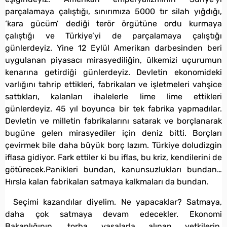
parçalamaya çalıştığı, sınırımıza 5000 tır silah yığdığı,
‘kara gücüm’ dediği terör örgütüne ordu kurmaya
çalıştığı ve Türkiye’yi de parçalamaya çalıştığı
günlerdeyiz. Yine 12 Eylül Amerikan darbesinden beri
uygulanan piyasacı mirasyediliğin, ülkemizi uçurumun
kenarına getirdiği günlerdeyiz. Devletin ekonomideki
varlığını tahrip ettikleri, fabrikaları ve işletmeleri vahşice
sattıkları, kalanları ihalelerle lime lime ettikleri
günlerdeyiz. 45 yıl boyunca bir tek fabrika yapmadılar.
Devletin ve milletin fabrikalarını satarak ve borçlanarak
bugüne gelen mirasyediler için deniz bitti. Borçları
çevirmek bile daha büyük borç lazım. Türkiye doludizgin
iflasa gidiyor. Fark ettiler ki bu iflas, bu kriz, kendilerini de
götürecek.Panikleri bundan, kanunsuzlukları bundan…
Hırsla kalan fabrikaları satmaya kalkmaları da bundan.
Seçimi kazandılar diyelim. Ne yapacaklar? Satmaya,
daha çok satmaya devam edecekler. Ekonomi
Bakanlığının, torba yasalarla alınan yetkilerin,