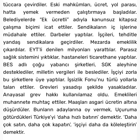
tüccara çevirdiler. Eski mahkûmları, ücret, yol parası,
hatta yemek vermeden çalıştırmaya başladılar.
Belediyelerde “Ek ücretli” adıyla kanunsuz kitapsız
çalışma biçimi icat ettiler. Sendikaların iç işlerine
müdahale ettiler. Darbeler yaptılar. İşçileri, tehditle
yandaş sendikalara geçirdiler. Mezarda emeklilik
çıkardılar. EYT’li denilen milyonları yarattılar. Parasız
sağlık sistemini yıktıklar, hastaneleri ticarethane yaptılar.
BES adlı çoğu yabancı şirketleri, SGK aleyhine
desteklediler, milletin vergileri ile beslediler. İşçiyi zorla
bu şirketlere üye yaptılar. İşsizlik Fonu’nu türlü yollarla
talan ettiler. Grevleri yasadışı şekilde yasakladılar.
Anayasal grev hakkı kullanılamaz oldu. Emeklileri
muhannete muhtaç ettiler. Maaşları asgari ücretin altına
düşürdüler. Bunların adaylarına oy vermek, Uçuruma
götürdükleri Türkiye’yi ‘daha hızlı batırın’ demektir. ‘Daha
çok satın, daha çok kapatın’, ‘işçiyi daha da köleleştirin’
demektir.