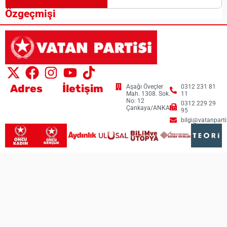
Özgeçmişi
Adres
İletişim
Aşağı Öveçler
0312 231 81
Mah. 1308. Sok.
11
No: 12
0312 229 29
Çankaya/ANKARA
95
bilgi@vatanpartis