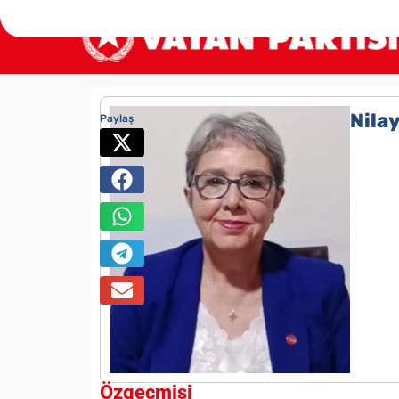
Nila
Paylaş
Özgeçmişi