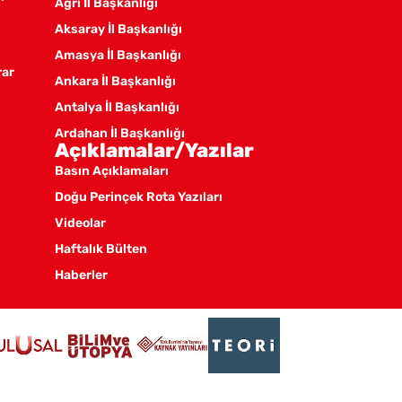
Ağrı İl Başkanlığı
Aksaray İl Başkanlığı
Amasya İl Başkanlığı
rar
Ankara İl Başkanlığı
Antalya İl Başkanlığı
Ardahan İl Başkanlığı
Açıklamalar/Yazılar
Artvin İl Başkanlığı
Basın Açıklamaları
Aydın İl Başkanlığı
Doğu Perinçek Rota Yazıları
Balıkesir İl Örgütü
Videolar
Batman İl Başkanlığı
Haftalık Bülten
Bayburt İl Başkanlığı
Haberler
Bilecik İl Başkanlığı
Bingöl İl Başkanlığı
Bitlis İl Başkanlığı
Bolu İl Başkanlığı
Burdur İl Başkanlığı