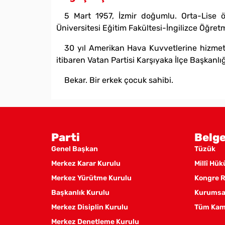
5 Mart 1957, İzmir doğumlu. Orta-Lise öğ
Üniversitesi Eğitim Fakültesi-İngilizce Öğre
30 yıl Amerikan Hava Kuvvetlerine hizmet 
itibaren Vatan Partisi Karşıyaka İlçe Başkanlı
Bekar. Bir erkek çocuk sahibi.
Parti
Belge
Genel Başkan
Tüzük
Merkez Karar Kurulu
Millî Hü
Merkez Yürütme Kurulu
Kongre R
Başkanlık Kurulu
Kurumsal
Merkez Disiplin Kurulu
Tüm Kam
Merkez Denetleme Kurulu