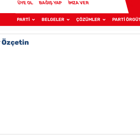
ÜYE OL
BAĞIŞ YAP
İMZA VER
PARTİ
BELGELER
ÇÖZÜMLER
PARTİ ÖRGÜ
y Özçetin