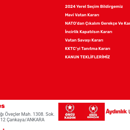
2024 Yerel Seçim Bildirgemiz
Mavi Vatan Kararı
NATO’dan Çıkalım Gerekçe Ve Ka
İncirlik Kapatılsın Kararı
Vatan Savaşı Kararı
KKTC’yi Tanıtma Kararı
KANUN TEKLİFLERİMİZ
es
ğı Öveçler Mah. 1308. Sok.
 12 Çankaya/ANKARA