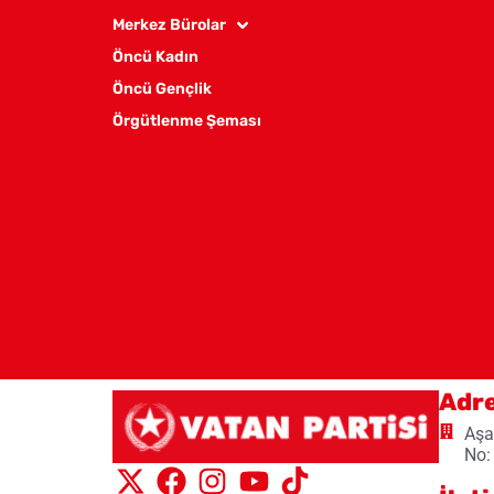
Merkez Bürolar
Öncü Kadın
Öncü Gençlik
Örgütlenme Şeması
Adr
Aşa
No: