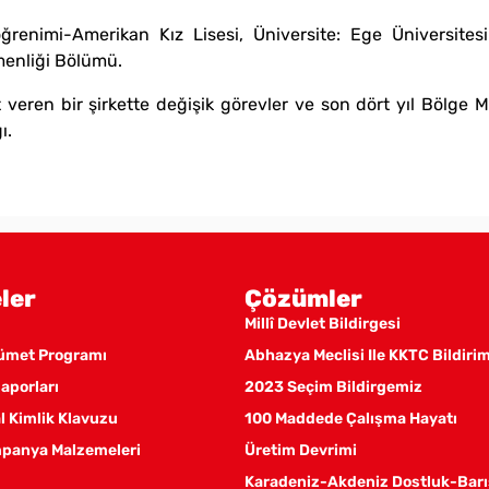
renimi-Amerikan Kız Lisesi, Üniversite: Ege Üniversitesi
tmenliği Bölümü.
veren bir şirkette değişik görevler ve son dört yıl Bölge 
ğı.
ler
Çözümler
Millî Devlet Bildirgesi
kümet Programı
Abhazya Meclisi Ile KKTC Bildiri
aporları
2023 Seçim Bildirgemiz
 Kimlik Klavuzu
100 Maddede Çalışma Hayatı
panya Malzemeleri
Üretim Devrimi
Karadeniz-Akdeniz Dostluk-Barı