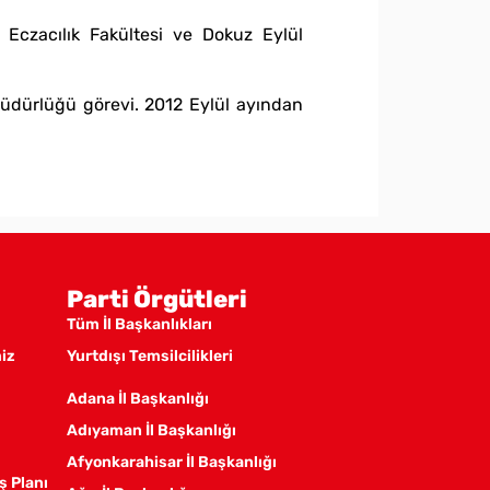
 Eczacılık Fakültesi ve Dokuz Eylül
Müdürlüğü görevi. 2012 Eylül ayından
Parti Örgütleri
Tüm İl Başkanlıkları
miz
Yurtdışı Temsilcilikleri
Adana İl Başkanlığı
Adıyaman İl Başkanlığı
Afyonkarahisar İl Başkanlığı
ş Planı