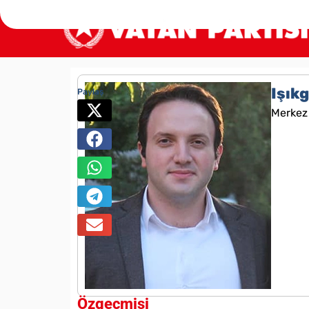
Işık
Paylaş
Merkez 
Özgeçmişi