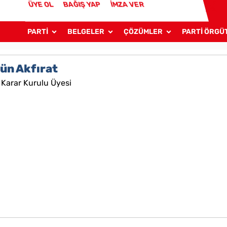
ÜYE OL
BAĞIŞ YAP
İMZA VER
PARTİ
BELGELER
ÇÖZÜMLER
PARTİ ÖRGÜ
gün Akfırat
Karar Kurulu Üyesi