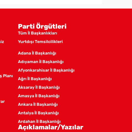
Parti Örgütleri
Tüm İl Başkanlıkları
miz
Yurtdışı Temsilcilikleri
Adana İl Başkanlığı
Adıyaman İl Başkanlığı
Afyonkarahisar İl Başkanlığı
ş Planı
Ağrı İl Başkanlığı
Aksaray İl Başkanlığı
Amasya İl Başkanlığı
rar
Ankara İl Başkanlığı
Antalya İl Başkanlığı
Ardahan İl Başkanlığı
Açıklamalar/Yazılar
Artvin İl Başkanlığı