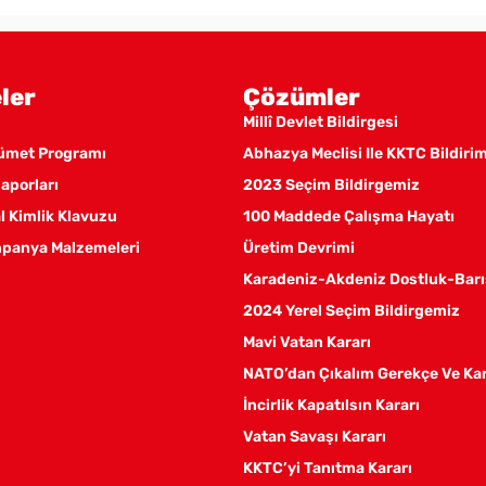
ler
Çözümler
Millî Devlet Bildirgesi
kümet Programı
Abhazya Meclisi Ile KKTC Bildiri
aporları
2023 Seçim Bildirgemiz
 Kimlik Klavuzu
100 Maddede Çalışma Hayatı
panya Malzemeleri
Üretim Devrimi
Karadeniz-Akdeniz Dostluk-Barı
2024 Yerel Seçim Bildirgemiz
Mavi Vatan Kararı
NATO’dan Çıkalım Gerekçe Ve Ka
İncirlik Kapatılsın Kararı
Vatan Savaşı Kararı
KKTC’yi Tanıtma Kararı