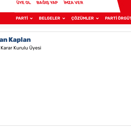
ÜYE OL
BAĞIŞ YAP
İMZA VER
PARTİ
BELGELER
ÇÖZÜMLER
PARTİ ÖRGÜ
an Kaplan
Karar Kurulu Üyesi