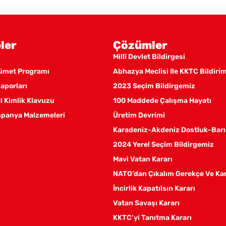
ler
Çözümler
Millî Devlet Bildirgesi
kümet Programı
Abhazya Meclisi Ile KKTC Bildiri
aporları
2023 Seçim Bildirgemiz
 Kimlik Klavuzu
100 Maddede Çalışma Hayatı
panya Malzemeleri
Üretim Devrimi
Karadeniz-Akdeniz Dostluk-Barı
2024 Yerel Seçim Bildirgemiz
Mavi Vatan Kararı
NATO’dan Çıkalım Gerekçe Ve Ka
İncirlik Kapatılsın Kararı
Vatan Savaşı Kararı
KKTC’yi Tanıtma Kararı