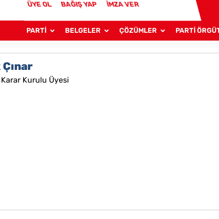
ÜYE OL
BAĞIŞ YAP
İMZA VER
PARTİ
BELGELER
ÇÖZÜMLER
PARTİ ÖRGÜ
k Çınar
Karar Kurulu Üyesi