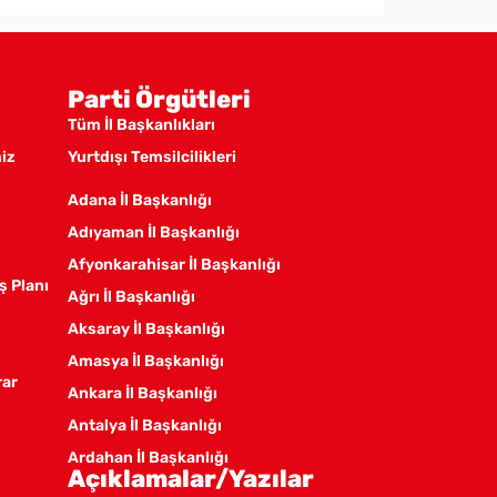
Parti Örgütleri
Tüm İl Başkanlıkları
miz
Yurtdışı Temsilcilikleri
Adana İl Başkanlığı
Adıyaman İl Başkanlığı
Afyonkarahisar İl Başkanlığı
ş Planı
Ağrı İl Başkanlığı
Aksaray İl Başkanlığı
Amasya İl Başkanlığı
rar
Ankara İl Başkanlığı
Antalya İl Başkanlığı
Ardahan İl Başkanlığı
Açıklamalar/Yazılar
Artvin İl Başkanlığı