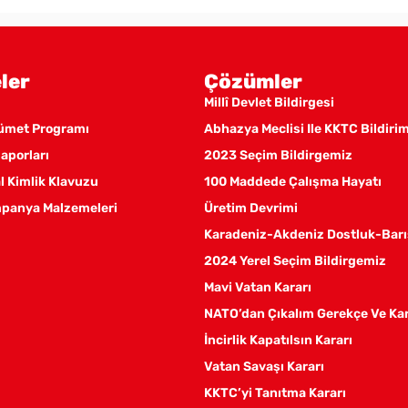
ler
Çözümler
Millî Devlet Bildirgesi
kümet Programı
Abhazya Meclisi Ile KKTC Bildiri
aporları
2023 Seçim Bildirgemiz
 Kimlik Klavuzu
100 Maddede Çalışma Hayatı
panya Malzemeleri
Üretim Devrimi
Karadeniz-Akdeniz Dostluk-Barı
2024 Yerel Seçim Bildirgemiz
Mavi Vatan Kararı
NATO’dan Çıkalım Gerekçe Ve Ka
İncirlik Kapatılsın Kararı
Vatan Savaşı Kararı
KKTC’yi Tanıtma Kararı